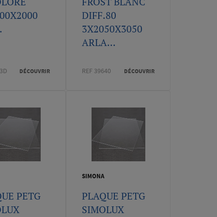
OLORE
FROST BLANC
00X2000
DIFF.80
.
3X2050X3050
ARLA...
53D
REF 39640
DÉCOUVRIR
DÉCOUVRIR
SIMONA
QUE PETG
PLAQUE PETG
OLUX
SIMOLUX