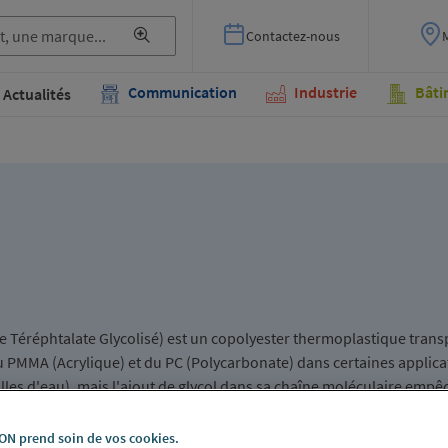
Contactez-nous
Communication
Industrie
Bâti
Actualités
e Téréphtalate Glycolisé) est un copolyester thermoplastique tran
MMA (Acrylique) et du PC (Polycarbonate) dans certaines applicati
lles d'eau), mais l'ajout de glycol dans sa chaîne moléculaire empê
des propriétés d'usinage thermique bien meilleures, notamment l'abs
u thermoformage.
N prend soin de vos cookies.