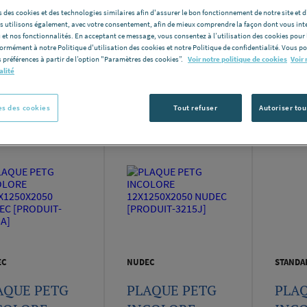
 des cookies et des technologies similaires afin d'assurer le bon fonctionnement de notre site et 
les utilisons également, avec votre consentement, afin de mieux comprendre la façon dont vous int
 et nos fonctionnalités. En acceptant ce message, vous consentez à l’utilisation des cookies pour 
formément à notre Politique d'utilisation des cookies et notre Politique de confidentialité. Vous 
 préférences à partir de l’option "Paramètres des cookies”.
Voir notre politique de cookies
Voir 
alité
Nomb
e produits:
108
s des cookies
Tout refuser
Autoriser tou
EC
NUDEC
STANDA
AQUE PETG
PLAQUE PETG
PLA