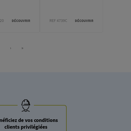
20
REF 4739C
DÉCOUVRIR
DÉCOUVRIR
›
»
Page
Next
Last
page
page
néficiez de vos conditions
clients privilégiées