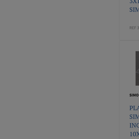
3X
SI
REF 
SIMO
PL
SI
IN
10