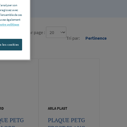
d'analyser son
eragissez avec
l’ensemble de ces
pouvez également
notre politique
re d'élément par page :
Tri par:
Pertinence
s les cookies
RD
ARLA PLAST
QUE PETG
PLAQUE PETG