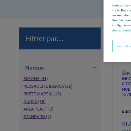
Nous utilisons
trafic. Nous 
notre contenu
finalités, con
configurer vos
de confidenti
Filtrer par...
Nombre d
Paramètre
Marque
SIMONA
(41)
PLASKOLITE IBERICA
(26)
BRETT MARTIN
(18)
NUDEC
(18)
ARLA PLAST
(3)
NUD
STANDARD
(2)
PL