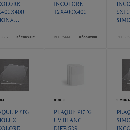
COLORE
INCOLORE
INC
X400X400
12X400X400
6X10
MONA...
SIMO
75687
REF 7566G
REF 395
DÉCOUVRIR
DÉCOUVRIR
NA
NUDEC
SIMONA
AQUE PETG
PLAQUE PETG
PLA
MOLUX
UV BLANC
SIM
COLORE
DIFF.529
INC