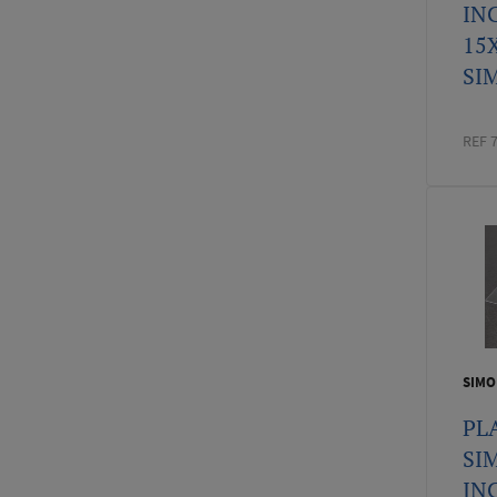
IN
15
SI
REF 
SIMO
PL
SI
IN