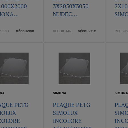
1000X2000
3X2050X3050
2X10
MONA...
NUDEC...
SIMO
3953H
REF 381MN
REF 395
DÉCOUVRIR
DÉCOUVRIR
NA
SIMONA
SIMONA
AQUE PETG
PLAQUE PETG
PLA
MOLUX
SIMOLUX
SIM
COLORE
INCOLORE
INC