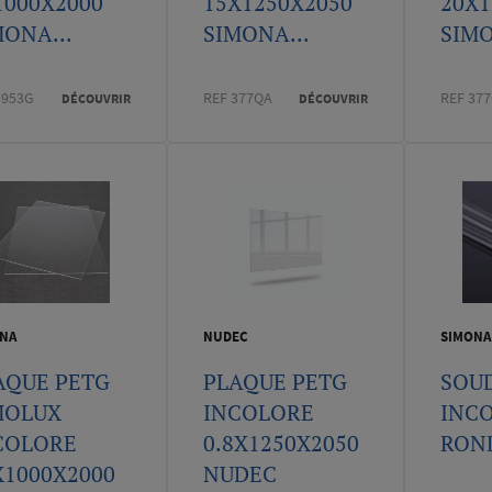
1000X2000
15X1250X2050
20X1
MONA...
SIMONA...
SIMO
3953G
REF 377QA
REF 37
DÉCOUVRIR
DÉCOUVRIR
NA
NUDEC
SIMONA
AQUE PETG
PLAQUE PETG
SOU
MOLUX
INCOLORE
INC
COLORE
0.8X1250X2050
RON
X1000X2000
NUDEC