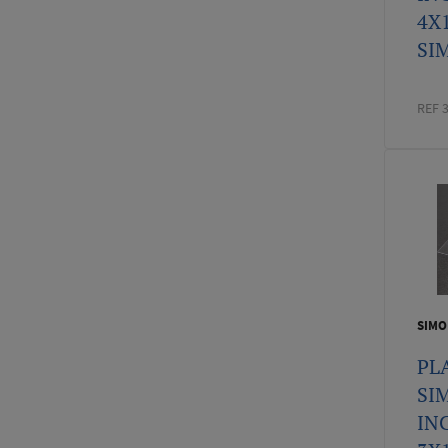
4X
SI
REF 
SIMO
PL
SI
IN