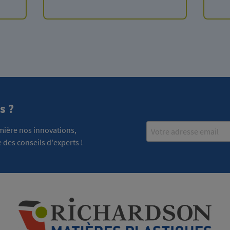
s ?
Email
emière nos innovations,
 des conseils d'experts !