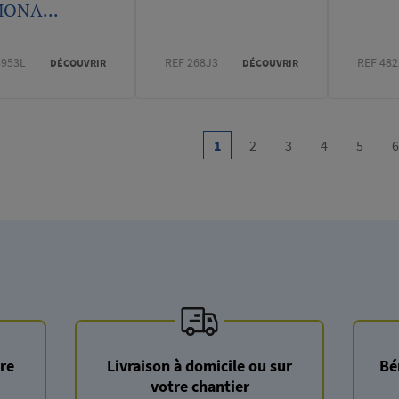
MONA...
3953L
REF 268J3
REF 482
DÉCOUVRIR
DÉCOUVRIR
on
1
2
3
4
5
6
Current
Page
Page
Page
Page
page
re
Livraison à domicile ou sur
Bé
votre chantier