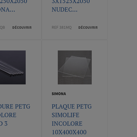
250X2050
3X1525X2050
NA...
NUDEC...
7QB
REF 381MQ
DÉCOUVRIR
DÉCOUVRIR
SIMONA
DURE PETG
PLAQUE PETG
OLORE
SIMOLIFE
D 3
INCOLORE
10X400X400