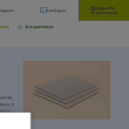
Espace Pro
Magasins
Catalogues
Se connecter
ment
Eco-panneaux
sparent
ons. Il
che la
ence de