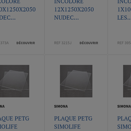
COLORE
INCOLORE
INC
70X1250X2050
12X1250X2050
1X10
DEC...
NUDEC...
LES..
1373A
REF 3215J
REF 39
DÉCOUVRIR
DÉCOUVRIR
NA
SIMONA
SIMONA
AQUE PETG
PLAQUE PETG
PLA
MOLIFE
SIMOLIFE
SIM