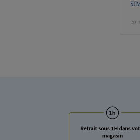
SI
REF 
Paginati
Retrait sous 1H dans vot
magasin