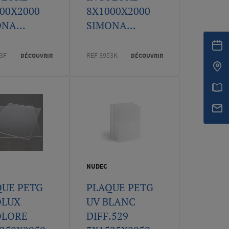
00X2000
8X1000X2000
NA...
SIMONA...
3F
REF 3953K
DÉCOUVRIR
DÉCOUVRIR
NUDEC
QUE PETG
PLAQUE PETG
OLUX
UV BLANC
OLORE
DIFF.529