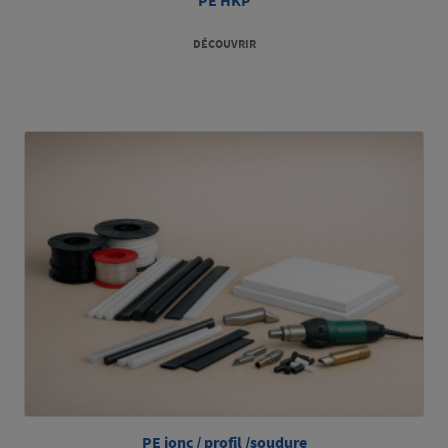
PE HKP
DÉCOUVRIR
PE jonc / profil /soudure