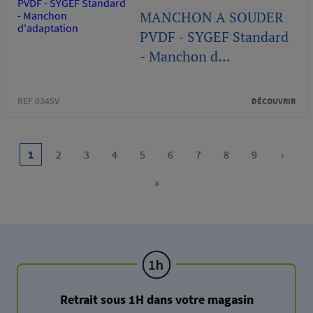
MANCHON A SOUDER
PVDF - SYGEF Standard
- Manchon d...
REF 0345V
DÉCOUVRIR
Pagination
…
1
2
3
4
5
6
7
8
9
›
Current
Page
Page
Page
Page
Page
Page
Page
Page
Next
page
page
»
Last
page
Retrait sous 1H dans votre magasin