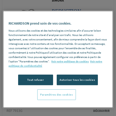
SIMONA
REDUCTION
CONCENT.PVDF SDR33
RICHARDSON prend soin de vos cookies.
BAB IR 140X110
Nous utilisons des cookies et des technologies similaires afin d'assurer le bon
SIMONA...
fonctionnement de notre site et d'analyser son trafic. Nous les utilisons
également, avec votre consentement, afin de mieux comprendre la façon dont vous
interagissez avec notre contenu et nos fonctionnalités. En acceptant ce message,
REF 310EL
DÉCOUVRIR
vous consentez à l’utilisation des cookies pour l’ensemble de ces finalités,
conformément à notre Politique d'utilisation des cookies et notre Politique de
confidentialité. Vous pouvez également configurer vos préférences à partir de
l’option "Paramètres des cookies”.
Voir notre politique de cookies
Voir notre
SIMONA
politique de confidentialité
REDUCTION
CONCENT.PVDF SDR21
Tout refuser
Autoriser tous les cookies
BAB IR 110X75
SIMONA...
Paramètres des cookies
REF 7913G
DÉCOUVRIR