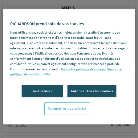
ALIAXIS
EMBOUT ADAPT.MF
RICHARDSON prend soin de vos cookies.
PN10 25X20X1/2 ABS
Nous utilisons des cookies et des technologies similaires afin d'assurer le bon
11151334
fonctionnement de notre site et d'analyser son trafic. Nous les utilisons
également, avec votre consentement, afin de mieux comprendre la façon dont vous
interagissez avec notre contenu et nos fonctionnalités. En acceptant ce message,
vous consentez à l’utilisation des cookies pour l’ensemble de ces finalités,
REF 00687
DÉCOUVRIR
conformément à notre Politique d'utilisation des cookies et notre Politique de
confidentialité. Vous pouvez également configurer vos préférences à partir de
l’option "Paramètres des cookies”.
Voir notre politique de cookies
Voir notre
politique de confidentialité
ALIAXIS
REDUCTION SPLE PN10
Tout refuser
Autoriser tous les cookies
MF 50X40 ABS
11109427 ALIAXIS -...
Paramètres des cookies
REF 13281
DÉCOUVRIR