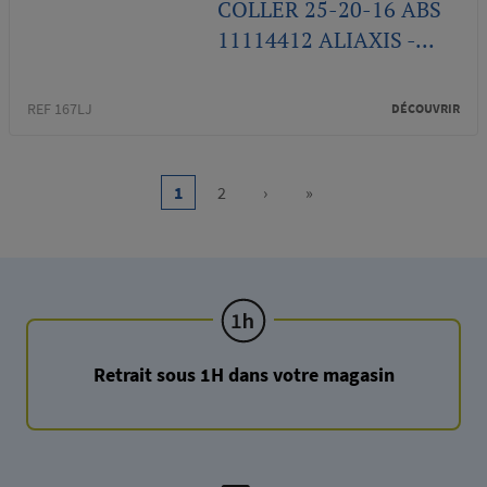
COLLER 25-20-16 ABS
11114412 ALIAXIS -...
REF 167LJ
DÉCOUVRIR
Pagination
1
2
›
»
Current
Page
Next
Last
page
page
page
Retrait sous 1H dans votre magasin