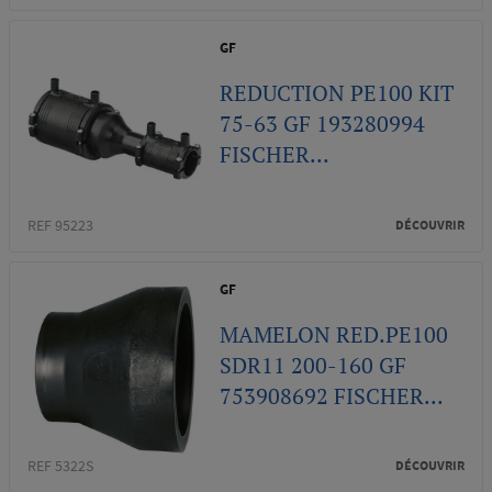
GF
REDUCTION PE100 KIT
75-63 GF 193280994
FISCHER...
REF 95223
DÉCOUVRIR
GF
MAMELON RED.PE100
SDR11 200-160 GF
753908692 FISCHER...
REF 5322S
DÉCOUVRIR