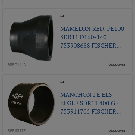
GF
MAMELON RED. PE100
SDR11 D160-140
753908688 FISCHER...
REF 7114A
DÉCOUVRIR
GF
MANCHON PE ELS
ELGEF SDR11 400 GF
753911705 FISCHER...
REF 5547E
DÉCOUVRIR