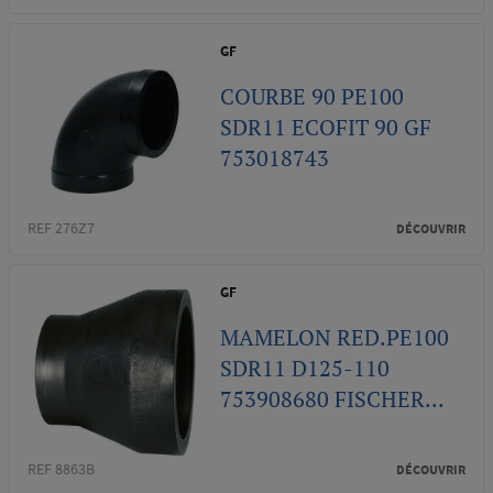
GF
COURBE 90 PE100
SDR11 ECOFIT 90 GF
753018743
REF 276Z7
DÉCOUVRIR
GF
MAMELON RED.PE100
SDR11 D125-110
753908680 FISCHER...
REF 8863B
DÉCOUVRIR