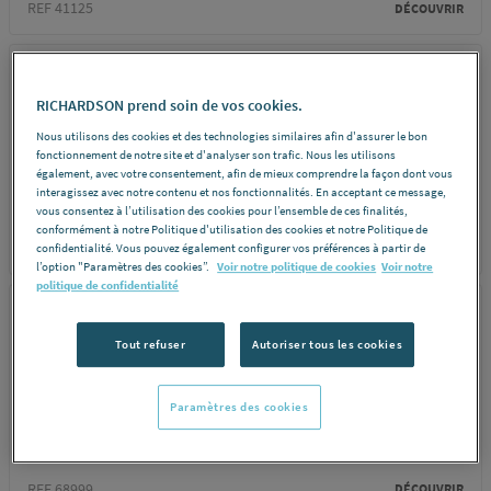
REF 41125
DÉCOUVRIR
ALIAXIS
RICHARDSON prend soin de vos cookies.
TE DE SECURITE
Nous utilisons des cookies et des technologies similaires afin d'assurer le bon
PE/ELS FRIALEN - FMF -
fonctionnement de notre site et d'analyser son trafic. Nous les utilisons
En kit
également, avec votre consentement, afin de mieux comprendre la façon dont vous
interagissez avec notre contenu et nos fonctionnalités. En acceptant ce message,
vous consentez à l’utilisation des cookies pour l’ensemble de ces finalités,
conformément à notre Politique d'utilisation des cookies et notre Politique de
REF 68979
confidentialité. Vous pouvez également configurer vos préférences à partir de
DÉCOUVRIR
l’option "Paramètres des cookies”.
Voir notre politique de cookies
Voir notre
politique de confidentialité
ALIAXIS
Tout refuser
Autoriser tous les cookies
TE DE SECURITE
PE/ELS FRIALEN - FMF -
Paramètres des cookies
En kit
REF 68999
DÉCOUVRIR