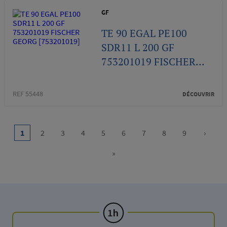
GF
TE 90 EGAL PE100
SDR11 L 200 GF
753201019 FISCHER...
REF 55448
DÉCOUVRIR
Pagination
…
1
2
3
4
5
6
7
8
9
›
Current
Page
Page
Page
Page
Page
Page
Page
Page
Next
page
page
»
Last
page