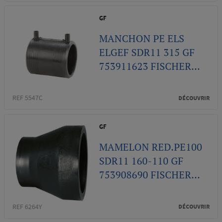
GF
MANCHON PE ELS
ELGEF SDR11 315 GF
753911623 FISCHER...
REF 5547C
DÉCOUVRIR
GF
MAMELON RED.PE100
SDR11 160-110 GF
753908690 FISCHER...
REF 6264Y
DÉCOUVRIR