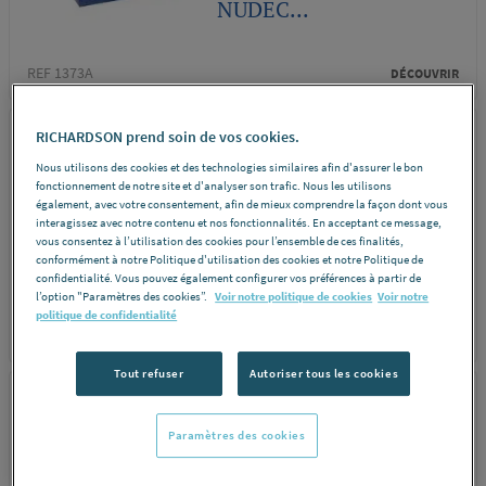
NUDEC...
REF 1373A
DÉCOUVRIR
RICHARDSON prend soin de vos cookies.
NUDEC
Nous utilisons des cookies et des technologies similaires afin d'assurer le bon
PLAQUE PETG
fonctionnement de notre site et d'analyser son trafic. Nous les utilisons
également, avec votre consentement, afin de mieux comprendre la façon dont vous
INCOLORE
interagissez avec notre contenu et nos fonctionnalités. En acceptant ce message,
12X1250X2050
vous consentez à l’utilisation des cookies pour l’ensemble de ces finalités,
conformément à notre Politique d'utilisation des cookies et notre Politique de
NUDEC...
confidentialité. Vous pouvez également configurer vos préférences à partir de
l’option "Paramètres des cookies”.
Voir notre politique de cookies
Voir notre
politique de confidentialité
REF 3215J
DÉCOUVRIR
Tout refuser
Autoriser tous les cookies
STANDARD
Paramètres des cookies
PLAQUE PETG
INCOLORE