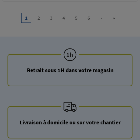
Pagination
1
2
3
4
5
6
›
»
Current
Page
Page
Page
Page
Page
Next
Last
page
page
page
Retrait sous 1H dans votre magasin
Livraison à domicile ou sur votre chantier