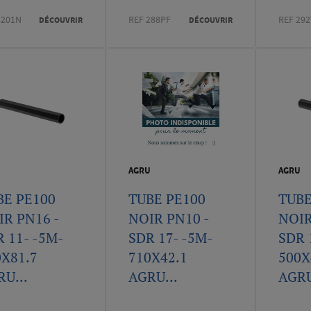
3201N
REF 288PF
REF 292
DÉCOUVRIR
DÉCOUVRIR
U
AGRU
AGRU
BE PE100
TUBE PE100
TUBE
IR PN16 -
NOIR PN10 -
NOIR
 11- -5M-
SDR 17- -5M-
SDR 
0X81.7
710X42.1
500X
U...
AGRU...
AGRU