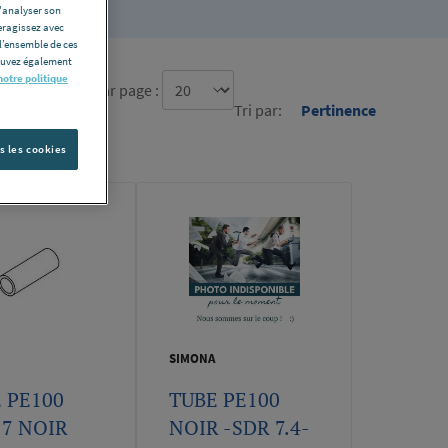
d'analyser son
eragissez avec
l’ensemble de ces
pouvez également
notre politique
re d'élément par page :
Tri par:
Pertinence
s les cookies
SIMONA
 PE100
TUBE PE100
7 NOIR
NOIR -SDR 7.4-