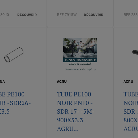
180J0
REF 7915W
REF 233
DÉCOUVRIR
DÉCOUVRIR
NA
AGRU
AGRU
BE PE100
TUBE PE100
TUBE
IR -SDR26-
NOIR PN10 -
NOIR
X3.5
SDR 17- -5M-
SDR 
900X53.3
800X
AGRU...
AGRU