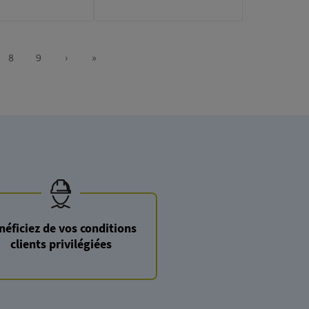
8
9
›
»
e
Page
Page
Next
Last
page
page
néficiez de vos conditions
clients privilégiées