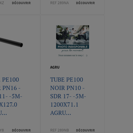
2XZ
REF 289NA
DÉCOUVRIR
DÉCOUVRIR
AGRU
 PE100
TUBE PE100
 PN16 -
NOIR PN10 -
11- -5M-
SDR 17- -5M-
X127.0
1200X71.1
...
AGRU...
Y8
REF 289NB
DÉCOUVRIR
DÉCOUVRIR