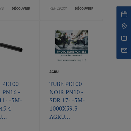
Y3
REF 292XY
DÉCOUVRIR
DÉCOUVRIR
AGRU
 PE100
TUBE PE100
 PN16 -
NOIR PN10 -
11- -5M-
SDR 17- -5M-
45.4
1000X59.3
...
AGRU...