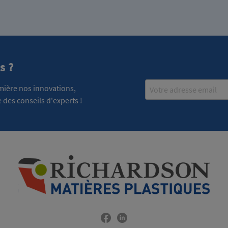
s ?
Email
emière nos innovations,
 des conseils d'experts !