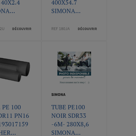
 40X2.4
400X54.7
NA...
SIMONA...
12U
REF 180JA
DÉCOUVRIR
DÉCOUVRIR
SIMONA
 PE 100
TUBE PE100
DR11 PN16
NOIR SDR33
193017159
-6M- 280X8,6
HER...
SIMONA...