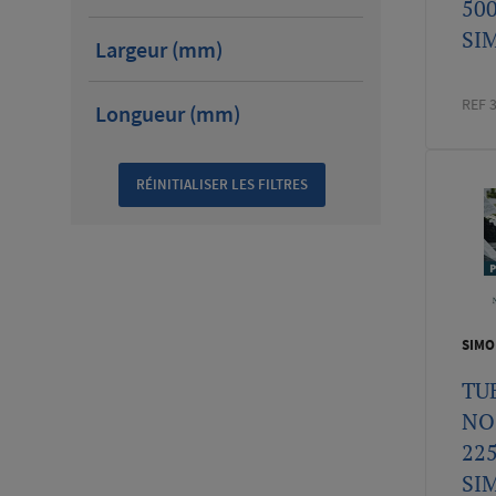
50
SI
Largeur (mm)
REF 
Longueur (mm)
SIMO
TU
NOI
22
SI