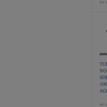
REF 
AGR
TU
NO
SDR
10
AGR
REF 