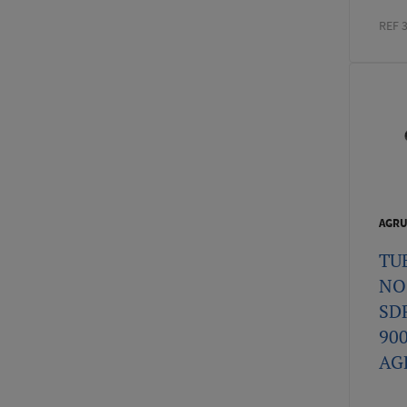
REF 
AGR
TU
NO
SDR
90
AGR