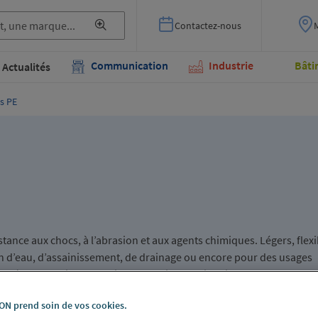
Contactez-nous
Communication
Industrie
Bâti
Actualités
s PE
stance aux chocs, à l’abrasion et aux agents chimiques. Légers, flexi
ion d’eau, d’assainissement, de drainage ou encore pour des usages
nce à la corrosion garantissent une installation fiable et une longu
nte pour tous types d’infrastructures.
N prend soin de vos cookies.