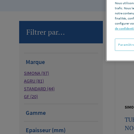
Nous utilisons
trafic. Nous 
notre contenu
finalités, con
configurer vos
de confidenti
Filtrer par...
Nombre d
Paramètre
Marque
SIMONA
(97)
AGRU
(81)
STANDARD
(44)
GF
(20)
SIMO
Gamme
TU
NO
Epaisseur (mm)