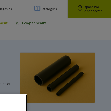
Espace Pro
Magasins
Catalogues
Se connecter
ment
Eco-panneaux
bles et
e durée