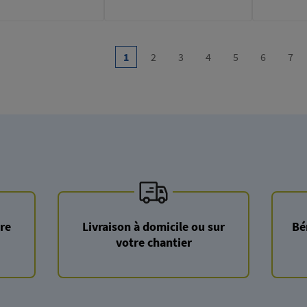
on
…
1
2
3
4
5
6
7
Current
Page
Page
Page
Page
Page
Pag
page
re
Livraison à domicile ou sur
Bé
votre chantier