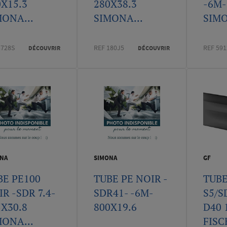
0X15.3
280X38.3
-6M-
MONA...
SIMONA...
SIMO
3728S
REF 180J5
REF 59
DÉCOUVRIR
DÉCOUVRIR
NA
SIMONA
GF
BE PE100
TUBE PE NOIR -
TUBE
R -SDR 7.4-
SDR41- -6M-
S5/S
5X30.8
800X19.6
D40 
MONA...
FISC