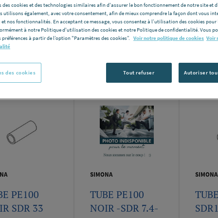
 des cookies et des technologies similaires afin d'assurer le bon fonctionnement de notre site et 
les utilisons également, avec votre consentement, afin de mieux comprendre la façon dont vous int
 et nos fonctionnalités. En acceptant ce message, vous consentez à l’utilisation des cookies pour 
formément à notre Politique d'utilisation des cookies et notre Politique de confidentialité. Vous 
 préférences à partir de l’option "Paramètres des cookies”.
Voir notre politique de cookies
Voir 
Nomb
alité
e produits:
242
s des cookies
Tout refuser
Autoriser tou
NA
SIMONA
SIMONA
BE PE100
TUBE PE100
TUBE
IR SDR 33
NOIR -SDR 7.4-
SDR1