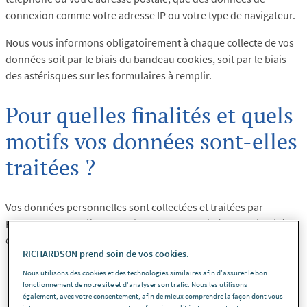
connexion comme votre adresse IP ou votre type de navigateur.
Nous vous informons obligatoirement à chaque collecte de vos
données soit par le biais du bandeau cookies, soit par le biais
des astérisques sur les formulaires à remplir.
Pour quelles finalités et quels
motifs vos données sont-elles
traitées ?
Vos données personnelles sont collectées et traitées par
RICHARDSON Matières Plastiques pour les différentes finalités
exposées ci-dessous tenant à 2 catégories de motivation :
RICHARDSON prend soin de vos cookies.
Les finalités inhérentes à notre intérêt légitime
Nous utilisons des cookies et des technologies similaires afin d'assurer le bon
d’amélioration et de développement de l’activité
fonctionnement de notre site et d'analyser son trafic. Nous les utilisons
également, avec votre consentement, afin de mieux comprendre la façon dont vous
RICHARDSON Matières Plastiques