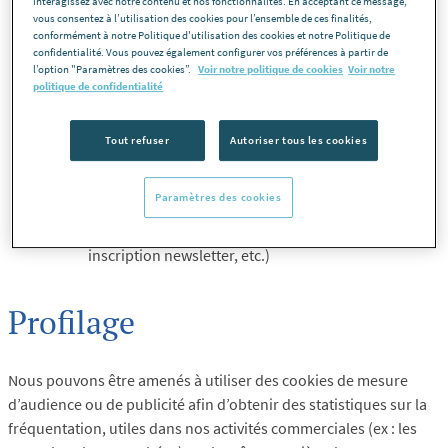
interagissez avec notre contenu et nos fonctionnalités. En acceptant ce message,
Effectuer des enquêtes de satisfaction,
vous consentez à l’utilisation des cookies pour l’ensemble de ces finalités,
conformément à notre Politique d'utilisation des cookies et notre Politique de
Effectuer des études statistiques (la fréquentation
confidentialité. Vous pouvez également configurer vos préférences à partir de
de notre site …),
l’option "Paramètres des cookies”.
Voir notre politique de cookies
Voir notre
politique de confidentialité
Gérer nos activités de communication commerciale,
Gérer le profilage*
Tout refuser
Autoriser tous les cookies
Améliorer la lisibilité et le fonctionnement de notre
site internet,
Paramètres des cookies
Gérer les demandes formulées via les différents
formulaires de contact (prise de rendez-vous,
inscription newsletter, etc.)
Profilage
Nous pouvons être amenés à utiliser des cookies de mesure
d’audience ou de publicité afin d’obtenir des statistiques sur la
fréquentation, utiles dans nos activités commerciales (ex : les