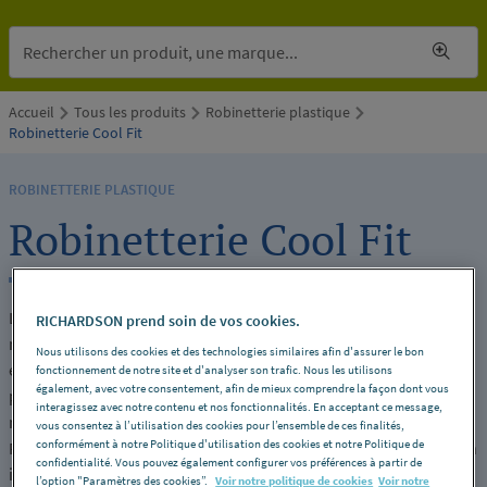
Accueil
Tous les produits
Robinetterie plastique
Robinetterie Cool Fit
ROBINETTERIE PLASTIQUE
Robinetterie Cool Fit
La robinetterie Cool-Fit est conçue pour les installations de
RICHARDSON prend soin de vos cookies.
refroidissement et de distribution de fluides nécessitant une
Nous utilisons des cookies et des technologies similaires afin d'assurer le bon
excellente isolation thermique et une sécurité accrue. Elle
fonctionnement de notre site et d'analyser son trafic. Nous les utilisons
également, avec votre consentement, afin de mieux comprendre la façon dont vous
permet de limiter les pertes d’énergie, la condensation et les
interagissez avec notre contenu et nos fonctionnalités. En acceptant ce message,
risques liés aux variations de température. La robinetterie Cool-
vous consentez à l’utilisation des cookies pour l’ensemble de ces finalités,
conformément à notre Politique d'utilisation des cookies et notre Politique de
Fit associe des matériaux plastiques performants à une isolation
confidentialité. Vous pouvez également configurer vos préférences à partir de
intégrée, offrant une solution fiable et durable pour les réseaux
l’option "Paramètres des cookies”.
Voir notre politique de cookies
Voir notre