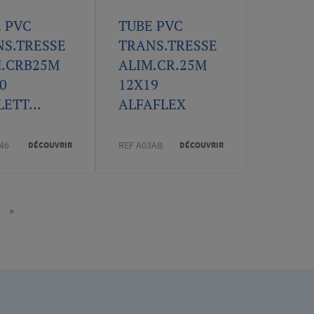
 PVC
TUBE PVC
S.TRESSE
TRANS.TRESSE
M.CRB25M
ALIM.CR.25M
0
12X19
ETT...
ALFAFLEX
46
REF A03AB
DÉCOUVRIR
DÉCOUVRIR
»
t
Last
ge
page