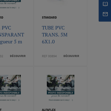
RD
STANDARD
 PVC
TUBE PVC
NSPARANT
TRANS. 5M
ngueur 5 m
6X1.0
02
REF 00894
DÉCOUVRIR
DÉCOUVRIR
T
ALFAFLEX