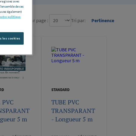
eragissez avec
l’ensemble de ces
pouvez également
notre politique
re d'élément par page :
Tri par:
Pertinence
s les cookies
RD
STANDARD
 PVC
TUBE PVC
NSPARANT
TRANSPARANT
ngueur 5 m
- Longueur 5 m