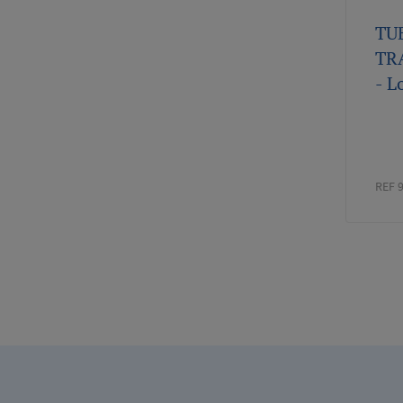
TU
TR
- L
REF 
Paginati