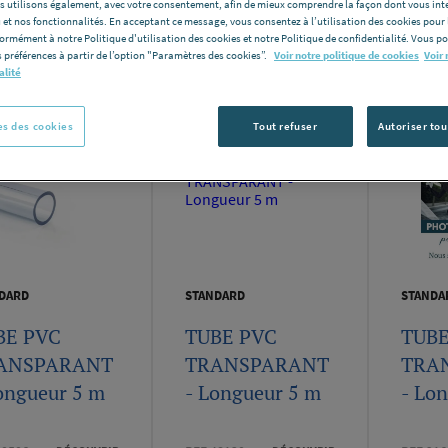
les utilisons également, avec votre consentement, afin de mieux comprendre la façon dont vous int
 et nos fonctionnalités. En acceptant ce message, vous consentez à l’utilisation des cookies pour 
formément à notre Politique d'utilisation des cookies et notre Politique de confidentialité. Vous 
 préférences à partir de l’option "Paramètres des cookies”.
Voir notre politique de cookies
Voir 
Nomb
e produits:
alité
48
s des cookies
Tout refuser
Autoriser tou
DARD
STANDARD
STANDA
BE PVC
TUBE PVC
TUBE
ANSPARANT
TRANSPARANT
TRA
ongueur 5 m
- Longueur 5 m
- Lo