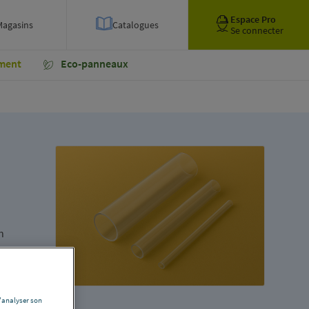
Espace Pro
Magasins
Catalogues
Se connecter
ment
Eco-panneaux
n
d'analyser son