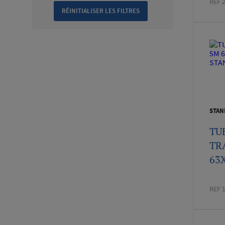
REF 
STAN
TU
TR
63X
REF 