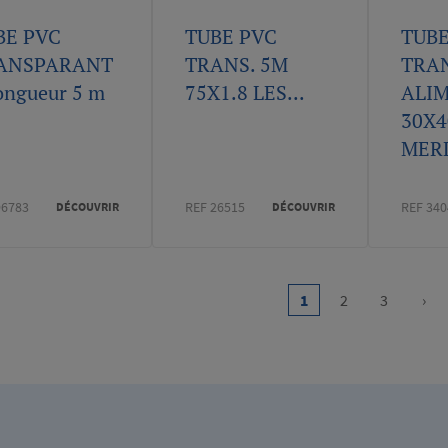
BE PVC
TUBE PVC
TUBE
ANSPARANT
TRANS. 5M
TRAN
ongueur 5 m
75X1.8 LES...
ALI
30X4
MERL
96783
REF 26515
REF 340
DÉCOUVRIR
DÉCOUVRIR
on
1
2
3
›
Current
Page
Page
Nex
page
pa