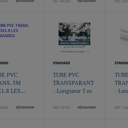
20506
REF 48130
REF 216
DÉCOUVRIR
DÉCOUVRIR
DARD
STANDARD
STANDA
BE PVC
TUBE PVC
TUBE
ANS. 5M
TRANSPARANT
TRA
1.8 LES...
- Longueur 5 m
- Lo
10038
REF 70740
REF 118
DÉCOUVRIR
DÉCOUVRIR