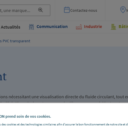
Contactez-nous
Communication
Industrie
Bâti
Actualités
s PVC transparent
nt
ons nécessitant une visualisation directe du fluide circulant, tout e
acilité d’installation. Ils sont particulièrement appréciés dans les
té et la réactivité en cas d’anomalie sont essentiels
N prend soin de vos cookies.
 des cookies et des technologies similaires afin d'assurer le bon fonctionnement de notre site et 