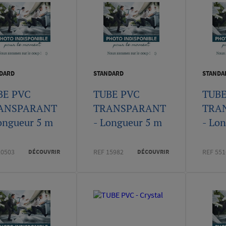
DARD
STANDARD
STANDA
BE PVC
TUBE PVC
TUBE
ANSPARANT
TRANSPARANT
TRA
ongueur 5 m
- Longueur 5 m
- Lo
20503
REF 15982
REF 551
DÉCOUVRIR
DÉCOUVRIR