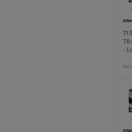
STAN
TU
TR
- L
REF 
STAN