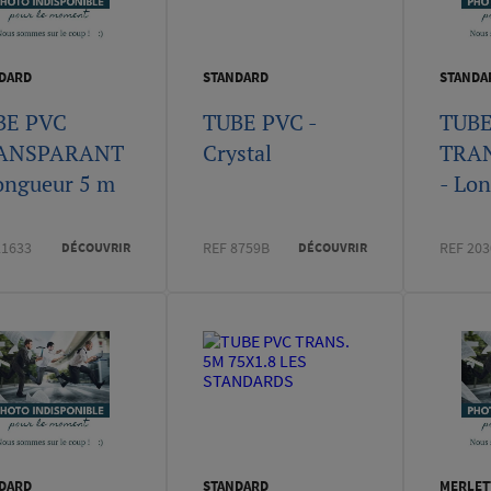
DARD
STANDARD
STANDA
BE PVC
TUBE PVC -
TUBE
ANSPARANT
Crystal
TRA
ongueur 5 m
- Lo
21633
REF 8759B
REF 203
DÉCOUVRIR
DÉCOUVRIR
DARD
STANDARD
MERLET