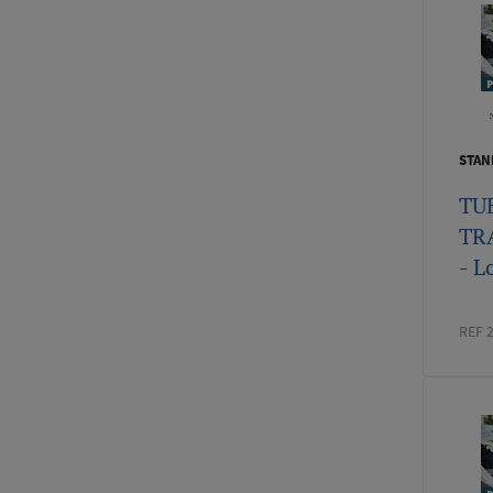
STAN
TU
TR
- L
REF 