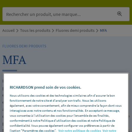
Accueil
Tous les produits
Fluores demi produits
MFA
FLUORES DEMI PRODUITS
MFA
Le MFA (Perfluoroalkoxy modifié) est un fluoropolymère hautes
RICHARDSON prend soin de vos cookies.
performances, reconnu pour sa résistance chimique
exceptionnelle, sa tenue aux hautes températures et son
Nous utilisons des cookies et des technologies similaires afin d'assurer le bon
fonctionnement de notre site et d'analyser son trafic. Nous les utilisons
excellente stabilité dimensionnelle. Il est particulièrement
également, avec votre consentement, afin de mieux comprendre la façon dont vous
adapté aux environnements industriels exigeants où fiabilité et
interagissez avec notre contenu et nos fonctionnalités. En acceptant ce message,
durabilité sont essentielles. Le MFA est disponible sous forme de
vous consentez à l’utilisation des cookies pour l’ensemble de ces finalités,
conformément à notre Politique d'utilisation des cookies et notre Politique de
plaques, tubes et joncs, permettant la fabrication de pièces
confidentialité. Vous pouvez également configurer vos préférences à partir de
techniques, de composants de protection et d’éléments destinés
l’option "Paramètres des cookies”.
Voir notre politique de cookies
Voir notre