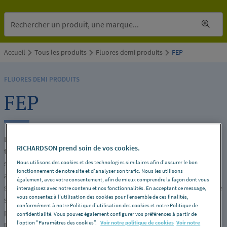
Accueil
Tous les produits
Fluores demi produits
FEP
FLUORES DEMI PRODUITS
FEP
Le FEP (Fluorinated Ethylene Propylene) est un fluoropolymère
RICHARDSON prend soin de vos cookies.
transparent reconnu pour son excellente résistance chimique,
sa stabilité thermique et sa souplesse. Il est particulièrement
Nous utilisons des cookies et des technologies similaires afin d'assurer le bon
fonctionnement de notre site et d'analyser son trafic. Nous les utilisons
adapté aux environnements exigeants, notamment dans les
également, avec votre consentement, afin de mieux comprendre la façon dont vous
secteurs industriel, chimique et technique. Le FEP est disponible
interagissez avec notre contenu et nos fonctionnalités. En acceptant ce message,
vous consentez à l’utilisation des cookies pour l’ensemble de ces finalités,
sous forme de plaques, tubes et joncs, facilitant la réalisation de
conformément à notre Politique d'utilisation des cookies et notre Politique de
pièces techniques, de protections et d’éléments nécessitant des
confidentialité. Vous pouvez également configurer vos préférences à partir de
l’option "Paramètres des cookies”.
Voir notre politique de cookies
Voir notre
performances élevées en milieu agressif ou à haute