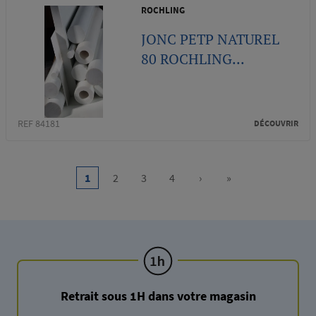
ROCHLING
JONC PETP NATUREL
80 ROCHLING...
REF 84181
DÉCOUVRIR
Pagination
1
2
3
4
›
»
Current
Page
Page
Page
Next
Last
page
page
page
Retrait sous 1H dans votre magasin