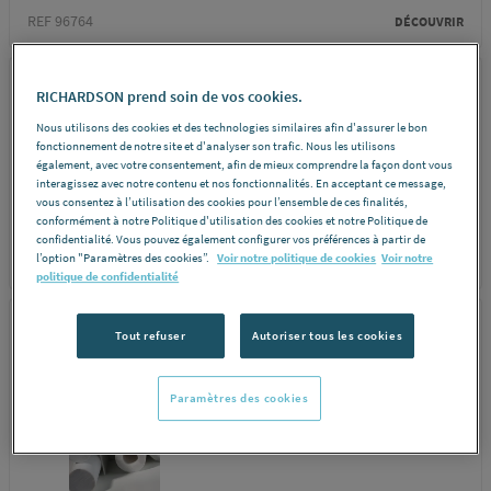
REF 96764
DÉCOUVRIR
ROCHLING
RICHARDSON prend soin de vos cookies.
JONC PETP NATUREL
Nous utilisons des cookies et des technologies similaires afin d'assurer le bon
fonctionnement de notre site et d'analyser son trafic. Nous les utilisons
90 ROCHLING...
également, avec votre consentement, afin de mieux comprendre la façon dont vous
interagissez avec notre contenu et nos fonctionnalités. En acceptant ce message,
vous consentez à l’utilisation des cookies pour l’ensemble de ces finalités,
conformément à notre Politique d'utilisation des cookies et notre Politique de
confidentialité. Vous pouvez également configurer vos préférences à partir de
l’option "Paramètres des cookies”.
Voir notre politique de cookies
Voir notre
REF 8897G
DÉCOUVRIR
politique de confidentialité
ROCHLING
Tout refuser
Autoriser tous les cookies
JONC PETP NATUREL
100 ENSINGER...
Paramètres des cookies