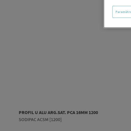
Paramètre
PROFIL U ALU ARG.SAT. PCA 16MM 1200
SODIPAC ACSM [1200]