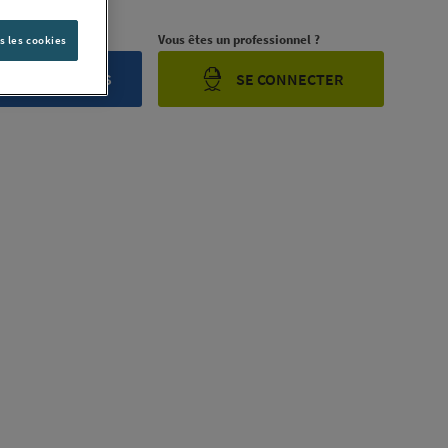
rojet ?
Vous êtes un professionnel ?
s les cookies
ONTACTEZ-NOUS
SE CONNECTER