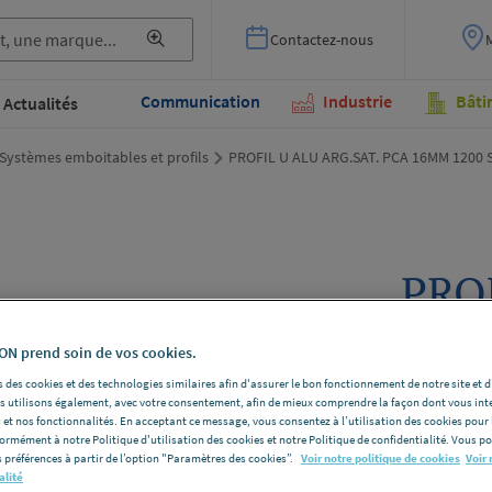
Contactez-nous
Communication
Industrie
Bâti
Actualités
Systèmes emboitables et profils
PROFIL U ALU ARG.SAT. PCA 16MM 1200 
PROF
PCA
N prend soin de vos cookies.
ACSM
 des cookies et des technologies similaires afin d'assurer le bon fonctionnement de notre site et 
les utilisons également, avec votre consentement, afin de mieux comprendre la façon dont vous int
 et nos fonctionnalités. En acceptant ce message, vous consentez à l’utilisation des cookies pour 
SODIPAC 
formément à notre Politique d'utilisation des cookies et notre Politique de confidentialité. Vous 
SODIPAC AC
 préférences à partir de l’option "Paramètres des cookies”.
Voir notre politique de cookies
Voir 
alité
Voir la desc