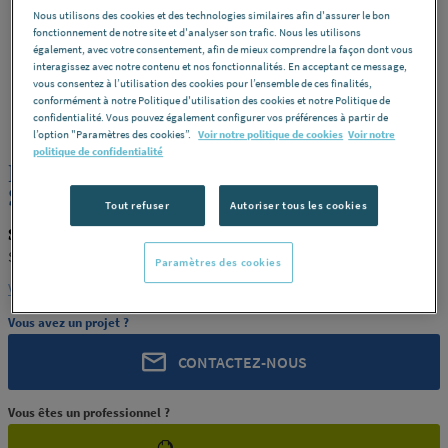
Nous utilisons des cookies et des technologies similaires afin d'assurer le bon
fonctionnement de notre site et d'analyser son trafic. Nous les utilisons
également, avec votre consentement, afin de mieux comprendre la façon dont vous
interagissez avec notre contenu et nos fonctionnalités. En acceptant ce message,
vous consentez à l’utilisation des cookies pour l’ensemble de ces finalités,
conformément à notre Politique d'utilisation des cookies et notre Politique de
SKYLUX
REF : 16467
confidentialité. Vous pouvez également configurer vos préférences à partir de
l’option "Paramètres des cookies”.
Voir notre politique de cookies
Voir notre
politique de confidentialité
PROFIL INFERIEUR ALU 7M 8810
SKYLUX [PRODUIT-16467]
Tout refuser
Autoriser tous les cookies
SKYLUX PRODUIT-16467
SKYLUX [PRODUIT-16467]
Paramètres des cookies
Voir la description complète
Vous avez un projet ?
CONTACTEZ-NOUS
Vous êtes un professionnel ?