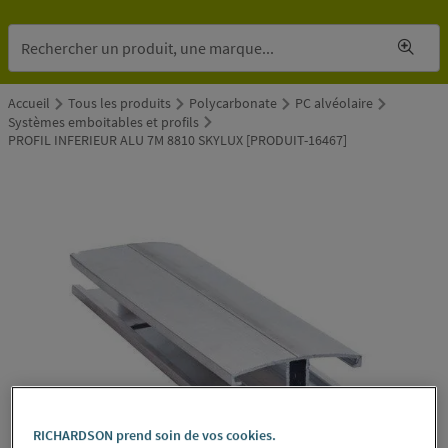
Accueil
Tous les produits
Polycarbonate
PC alvéolaire
Systèmes emboitables et profils
PROFIL INFERIEUR ALU 7M 8810 SKYLUX [PRODUIT-16467]
RICHARDSON prend soin de vos cookies.