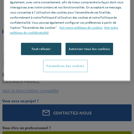
également, avec votre consentement, afin de mieux comprendre la façon dont vous
interagissez avec notre contenu et nos fonctionnalités. En acceptant ce message,
vous consentez à l’utilisation des cookies pour l’ensemble de ces finalités,
conformément à notre Politique d'utilisation des cookies et notre Politique de
confidentialité. Vous pouvez également configurer vos préférences à partir de
l’option "Paramètres des cookies”.
Voir notre politique de cookies
Voir notre
ENSINGER
REF : 91811
politique de confidentialité
Tout refuser
Autoriser tous les cookies
JONC POLYAMIDE PA66 NOIR 30FV 25
ENSINGER FRANCE
Paramètres des cookies
ENSINGER PA66 30FV 25
ENSINGER FRANCE
Voir la description complète
Vous avez un projet ?
CONTACTEZ-NOUS
Vous êtes un professionnel ?