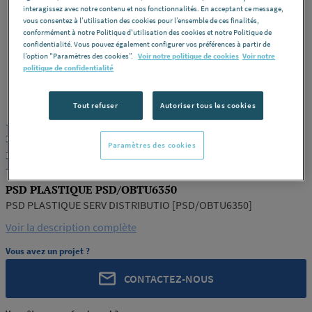
interagissez avec notre contenu et nos fonctionnalités. En acceptant ce message,
vous consentez à l’utilisation des cookies pour l’ensemble de ces finalités,
conformément à notre Politique d'utilisation des cookies et notre Politique de
confidentialité. Vous pouvez également configurer vos préférences à partir de
l’option "Paramètres des cookies”.
Voir notre politique de cookies
Voir notre
politique de confidentialité
PSD PLASTIQUE
REF : 198S3
Tout refuser
Autoriser tous les cookies
PROFIL OBT.10MM ALU ARG.SAT 6.35
PSD/OBTU6350 PSD PLASTIQUE SERV
Paramètres des cookies
DISTRIBUTIO [PSD/OBTU6350]
PSD PLASTIQUE PSD/OBTU6350
PSD PLASTIQUE SERV DISTRIBUTIO [PSD/OBTU6350]
Voir la description complète
Vous avez un projet ?
CONTACTEZ-NOUS