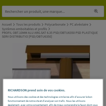
Accueil
Tous les produits
Polycarbonate
PC alvéolaire
Systèmes emboitables et profils
PROFIL OBT.10MM ALU ARG.SAT 6.35 PSD/OBTU6350 PSD PLASTIQUE
SERV DISTRIBUTIO [PSD/OBTU6350]
RICHARDSON prend soin de vos cookies.
Nous utilisons des cookies et des technologies similaires afin d'assurer le bon
fonctionnement de notre site et d'analyser son trafic. Nous les utilisons
également, avec votre consentement, afin de mieux comprendre la façon dont vous