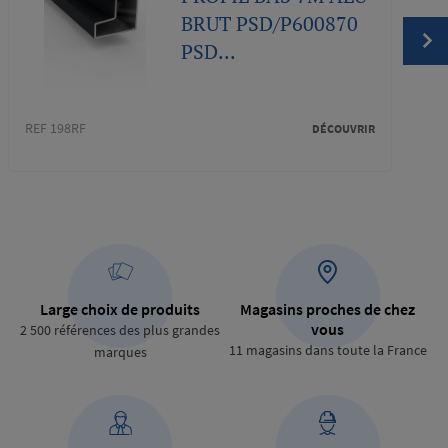
BRUT PSD/P600870
PSD...
REF 198RF
REF 1
DÉCOUVRIR
Large choix de produits
Magasins proches de chez
vous
2 500 références des plus grandes
11 magasins dans toute la France
marques