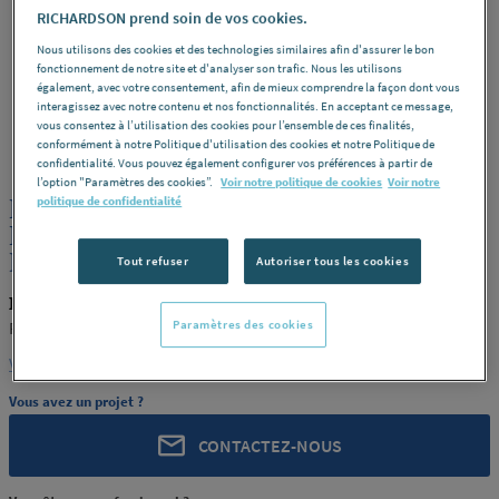
RICHARDSON prend soin de vos cookies.
Nous utilisons des cookies et des technologies similaires afin d'assurer le bon
fonctionnement de notre site et d'analyser son trafic. Nous les utilisons
également, avec votre consentement, afin de mieux comprendre la façon dont vous
interagissez avec notre contenu et nos fonctionnalités. En acceptant ce message,
PSD PLASTIQUE
vous consentez à l’utilisation des cookies pour l’ensemble de ces finalités,
conformément à notre Politique d'utilisation des cookies et notre Politique de
REF : 4456D
confidentialité. Vous pouvez également configurer vos préférences à partir de
l’option "Paramètres des cookies”.
Voir notre politique de cookies
Voir notre
PROFIL EQUERRE AS 16MM PSD
politique de confidentialité
EMBOUT 40 PSD PLASTIQUE SERV
DISTRIBUTIO [PSD EMBOUT 40]
Tout refuser
Autoriser tous les cookies
PSD PLASTIQUE PSD EMBOUT 40
Paramètres des cookies
PSD PLASTIQUE SERV DISTRIBUTIO [PSD EMBOUT 40]
Voir la description complète
Vous avez un projet ?
CONTACTEZ-NOUS