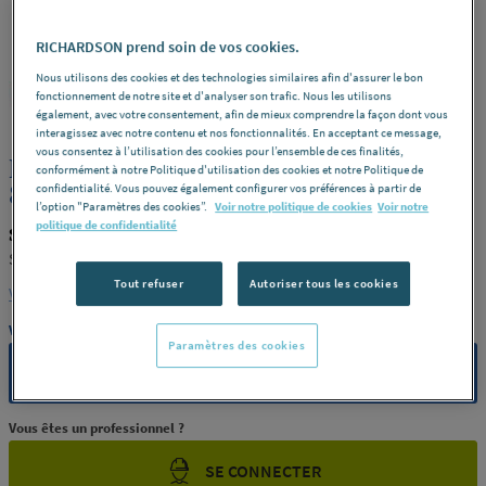
RICHARDSON prend soin de vos cookies.
Nous utilisons des cookies et des technologies similaires afin d'assurer le bon
SIMONA
REF : 06062
fonctionnement de notre site et d'analyser son trafic. Nous les utilisons
également, avec votre consentement, afin de mieux comprendre la façon dont vous
interagissez avec notre contenu et nos fonctionnalités. En acceptant ce message,
vous consentez à l’utilisation des cookies pour l’ensemble de ces finalités,
PLAQUE PE SIMOLIFE NATUREL
conformément à notre Politique d'utilisation des cookies et notre Politique de
8X2000X1000
confidentialité. Vous pouvez également configurer vos préférences à partir de
l’option "Paramètres des cookies”.
Voir notre politique de cookies
Voir notre
politique de confidentialité
SIMONA 030003446
SIMONA ALLEMAGNE [030003446]
Tout refuser
Autoriser tous les cookies
Voir la description complète
Vous avez un projet ?
Paramètres des cookies
CONTACTEZ-NOUS
Vous êtes un professionnel ?
SE CONNECTER