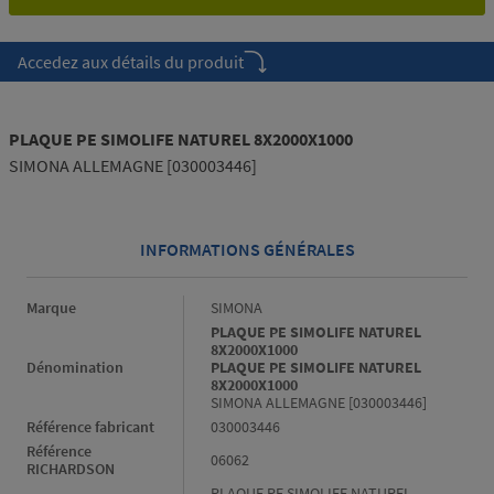
Accedez aux détails du produit
PLAQUE PE SIMOLIFE NATUREL 8X2000X1000
SIMONA ALLEMAGNE [030003446]
INFORMATIONS GÉNÉRALES
Informations générales
Marque
SIMONA
PLAQUE PE SIMOLIFE NATUREL
8X2000X1000
Dénomination
PLAQUE PE SIMOLIFE NATUREL
8X2000X1000
SIMONA ALLEMAGNE [030003446]
Référence fabricant
030003446
Référence
06062
RICHARDSON
PLAQUE PE SIMOLIFE NATUREL