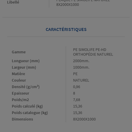
Libellé
8X2000X1000
CARACTÉRISTIQUES
Gamme
PE SIMOLIFE PE-HD
Gamme
ORTHOPÉDIE NATUREL
Longueur (mm)
Longueur
2000mm.
(mm)
Largeur (mm)
Largeur
1000mm.
(mm)
Matière
Matière
PE
Couleur
Couleur
NATUREL
Densité (g/cm³)
Densité
0,96
(g/cm³)
Epaisseur
Epaisseur
8
Poids/m2
Poids/m2
7,68
Poids calculé (kg)
Poids
15,36
calculé
Poids catalogue (kg)
Poids
15,36
(kg)
catalogue
Dimensions
Dimensions
8X2000X1000
(kg)