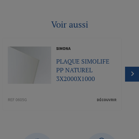
Voir aussi
SIMONA
PLAQUE SIMOLIFE
PP NATUREL
3X2000X1000
REF 0605G
REF 06
DÉCOUVRIR