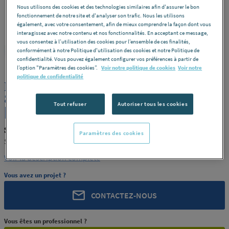
Nous utilisons des cookies et des technologies similaires afin d'assurer le bon
fonctionnement de notre site et d'analyser son trafic. Nous les utilisons
également, avec votre consentement, afin de mieux comprendre la façon dont vous
interagissez avec notre contenu et nos fonctionnalités. En acceptant ce message,
vous consentez à l’utilisation des cookies pour l’ensemble de ces finalités,
conformément à notre Politique d'utilisation des cookies et notre Politique de
SIMONA
REF : 5555I
confidentialité. Vous pouvez également configurer vos préférences à partir de
l’option "Paramètres des cookies”.
Voir notre politique de cookies
Voir notre
politique de confidentialité
PLAQUE PE SIMOLIFE NATUREL
8X1500X1200 SIMONA ALLEMAGNE
Tout refuser
Autoriser tous les cookies
[PRODUIT-5555I]
SIMONA PRODUIT-5555I
Paramètres des cookies
SIMONA ALLEMAGNE [PRODUIT-5555I]
Voir la description complète
Vous avez un projet ?
CONTACTEZ-NOUS
Vous êtes un professionnel ?