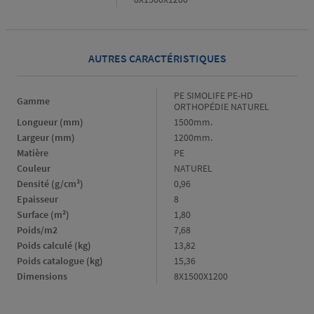
AUTRES CARACTÉRISTIQUES
Gamme
PE SIMOLIFE PE-HD
Gamme
ORTHOPÉDIE NATUREL
Longueur (mm)
Longueur
1500mm.
(mm)
Largeur (mm)
Largeur
1200mm.
(mm)
Matière
Matière
PE
Couleur
Couleur
NATUREL
Densité (g/cm³)
Densité
0,96
(g/cm³)
Epaisseur
Epaisseur
8
Surface (m²)
Surface
1,80
(m²)
Poids/m2
Poids/m2
7,68
Poids calculé (kg)
Poids
13,82
calculé
Poids catalogue (kg)
Poids
15,36
(kg)
catalogue
Dimensions
Dimensions
8X1500X1200
(kg)