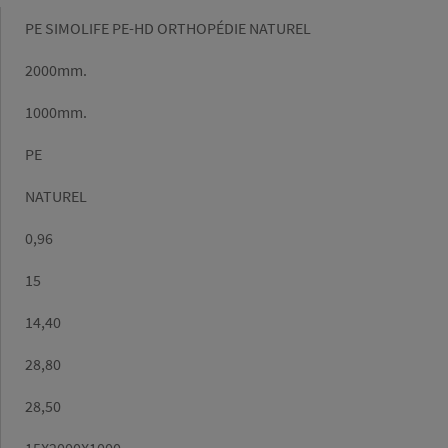
Gamme
PE SIMOLIFE PE-HD ORTHOPÉDIE NATUREL
Longueur
2000mm.
(mm)
Largeur
1000mm.
(mm)
Matière
PE
Couleur
NATUREL
Densité
0,96
(g/cm³)
Epaisseur
15
Poids/m2
14,40
Poids
28,80
calculé
(kg)
Poids
28,50
catalogue
(kg)