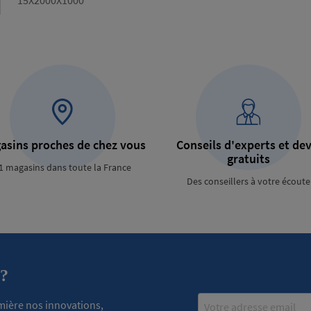
Dimensions
15X2000X1000
asins proches de chez vous
Conseils d'experts et dev
gratuits
1 magasins dans toute la France
Des conseillers à votre écoute
 ?
Email
emière nos innovations,