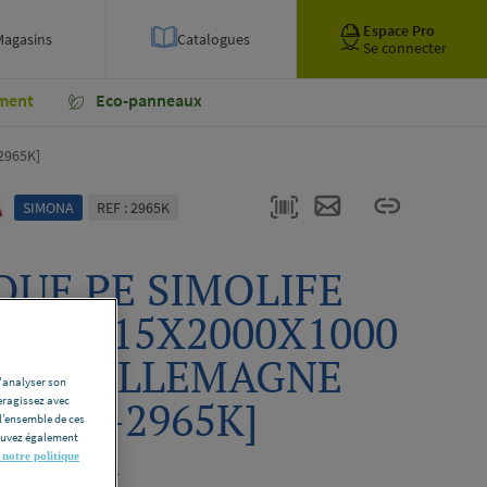
Espace Pro
Magasins
Catalogues
Se connecter
ment
Eco-panneaux
2965K]
SIMONA
REF : 2965K
QUE PE SIMOLIFE
UREL 15X2000X1000
ONA ALLEMAGNE
d'analyser son
ODUIT-2965K]
eragissez avec
l’ensemble de ces
pouvez également
 notre politique
RODUIT-2965K