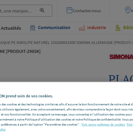
Contactez-nous
Communication
Industrie
Bâti
Actualités
AQUE PE SIMOLIFE NATUREL 15X2000X1000 SIMONA ALLEMAGNE [PRODUIT-
PLA
NAT
N prend soin de vos cookies.
SIM
 des cookies et des technologies similaires afin d'assurer le bon fonctionnement de notre site et 
[PR
les utilisons également, avec votre consentement, afin de mieux comprendre la façon dont vous int
 et nos fonctionnalités. En acceptant ce message, vous consentez à l’utilisation des cookies pour 
formément à notre Politique d'utilisation des cookies et notre Politique de confidentialité. Vous 
 préférences à partir de l’option "Paramètres des cookies”.
Voir notre politique de cookies
Voir
SIMONA P
alité