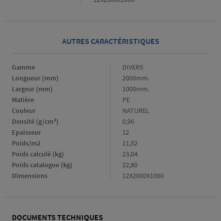
AUTRES CARACTÉRISTIQUES
Gamme
Gamme
DIVERS
Longueur (mm)
Longueur
2000mm.
(mm)
Largeur (mm)
Largeur
1000mm.
(mm)
Matière
Matière
PE
Couleur
Couleur
NATUREL
Densité (g/cm³)
Densité
0,96
(g/cm³)
Epaisseur
Epaisseur
12
Poids/m2
Poids/m2
11,52
Poids calculé (kg)
Poids
23,04
calculé
Poids catalogue (kg)
Poids
22,80
(kg)
catalogue
Dimensions
Dimensions
12X2000X1000
(kg)
DOCUMENTS TECHNIQUES