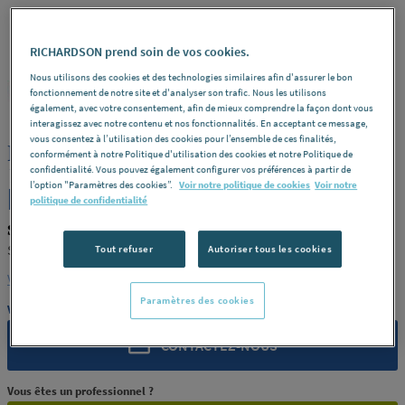
RICHARDSON prend soin de vos cookies.
Nous utilisons des cookies et des technologies similaires afin d'assurer le bon
SIMONA
REF : 2965H
fonctionnement de notre site et d'analyser son trafic. Nous les utilisons
également, avec votre consentement, afin de mieux comprendre la façon dont vous
interagissez avec notre contenu et nos fonctionnalités. En acceptant ce message,
vous consentez à l’utilisation des cookies pour l’ensemble de ces finalités,
PLAQUE PE SIMOLIFE NATUREL
conformément à notre Politique d'utilisation des cookies et notre Politique de
12X2000X1000 SIMONA ALLEMAGNE
confidentialité. Vous pouvez également configurer vos préférences à partir de
l’option "Paramètres des cookies”.
Voir notre politique de cookies
Voir notre
[PRODUIT-2965H]
politique de confidentialité
SIMONA PRODUIT-2965H
SIMONA ALLEMAGNE [PRODUIT-2965H]
Tout refuser
Autoriser tous les cookies
Voir la description complète
Paramètres des cookies
Vous avez un projet ?
CONTACTEZ-NOUS
Vous êtes un professionnel ?