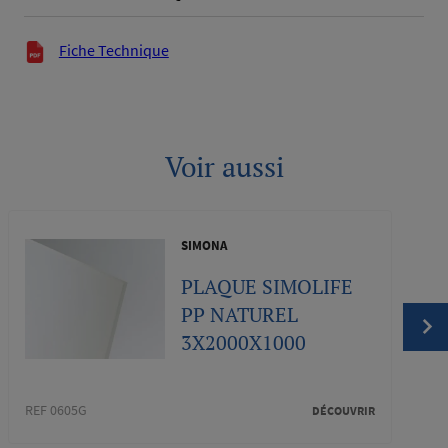
Documents techniques
Fiche Technique
Voir aussi
SIMONA
PLAQUE SIMOLIFE
PP NATUREL
3X2000X1000
REF 0605G
DÉCOUVRIR
REF 0