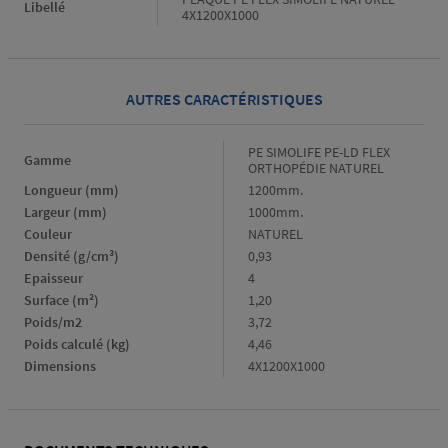
Libellé
4X1200X1000
AUTRES CARACTÉRISTIQUES
Gamme
PE SIMOLIFE PE-LD FLEX
Gamme
ORTHOPÉDIE NATUREL
Longueur (mm)
Longueur
1200mm.
(mm)
Largeur (mm)
Largeur
1000mm.
(mm)
Couleur
Couleur
NATUREL
Densité (g/cm³)
Densité
0,93
(g/cm³)
Epaisseur
Epaisseur
4
Surface (m²)
Surface
1,20
(m²)
Poids/m2
Poids/m2
3,72
Poids calculé (kg)
Poids
4,46
calculé
Dimensions
Dimensions
4X1200X1000
(kg)