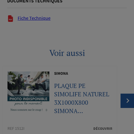
DOCUMENTS TECHNIQUES
Documents techniques
Fiche Technique
Voir aussi
SIMONA
PLAQUE PE
SIMOLIFE NATUREL
3X1000X800
SIMONA...
REF 1512I
REF 1
DÉCOUVRIR