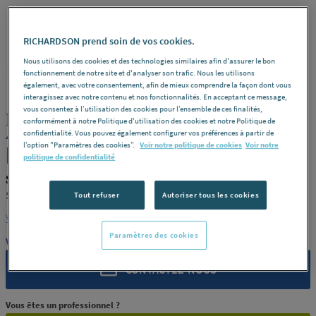
RICHARDSON prend soin de vos cookies.
Nous utilisons des cookies et des technologies similaires afin d'assurer le bon
SIMONA
REF : 207SV
fonctionnement de notre site et d'analyser son trafic. Nous les utilisons
également, avec votre consentement, afin de mieux comprendre la façon dont vous
interagissez avec notre contenu et nos fonctionnalités. En acceptant ce message,
vous consentez à l’utilisation des cookies pour l’ensemble de ces finalités,
PLAQUE PE FLEX SIMOLIFE NATUREL
conformément à notre Politique d'utilisation des cookies et notre Politique de
4X1200X1000 SIMONA ALLEMAGNE
confidentialité. Vous pouvez également configurer vos préférences à partir de
l’option "Paramètres des cookies”.
Voir notre politique de cookies
Voir notre
[PRODUIT-207SV]
politique de confidentialité
SIMONA PRODUIT-207SV
SIMONA ALLEMAGNE [PRODUIT-207SV]
Tout refuser
Autoriser tous les cookies
Voir la description complète
Paramètres des cookies
Vous avez un projet ?
CONTACTEZ-NOUS
Vous êtes un professionnel ?