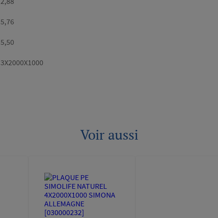
Poids/m2
2,88
Poids
5,76
calculé
(kg)
Poids
5,50
catalogue
(kg)
Dimensions
3X2000X1000
Voir aussi