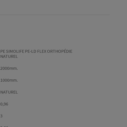
Gamme
PE SIMOLIFE PE-LD FLEX ORTHOPÉDIE
NATUREL
Longueur
2000mm.
(mm)
Largeur
1000mm.
(mm)
Couleur
NATUREL
Densité
0,96
(g/cm³)
Epaisseur
3