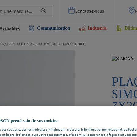
Contactez-nous
Communication
Industrie
Bâtim
Actualités
AQUE PE FLEX SIMOLIFE NATUREL 3X2000X1000
PLA
SIM
3X2
SIMONA 03
N prend soin de vos cookies.
Voir la desc
 des cookies et des technologies similaires afin d'assurer le bon fonctionnement de notre site et 
les utilisons également, avec votre consentement, afin de mieux comprendre la façon dont vous int