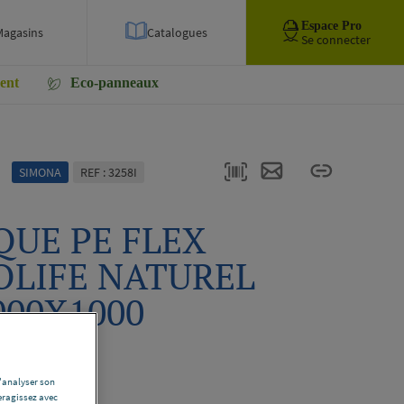
Espace Pro
Magasins
Catalogues
Se connecter
ent
Eco-panneaux
SIMONA
REF : 3258I
QUE PE FLEX
OLIFE NATUREL
000X1000
0000259
ription complète
d'analyser son
eragissez avec