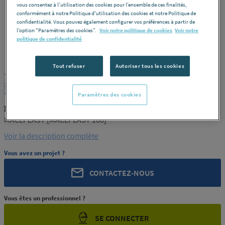
vous consentez à l’utilisation des cookies pour l’ensemble de ces finalités,
conformément à notre Politique d'utilisation des cookies et notre Politique de
confidentialité. Vous pouvez également configurer vos préférences à partir de
l’option "Paramètres des cookies”.
Voir notre politique de cookies
Voir notre
politique de confidentialité
MACEPLAST
REF : 85029
Tout refuser
Autoriser tous les cookies
JONC TOILE BAKELISEE 25
MACEPLAST [MACEPLAST 168]
Paramètres des cookies
MACEPLAST MACEPLAST 168
MACEPLAST [MACEPLAST 168]
Voir la description complète
Vous avez un projet ?
CONTACTEZ-NOUS
Vous êtes un professionnel ?
SE CONNECTER