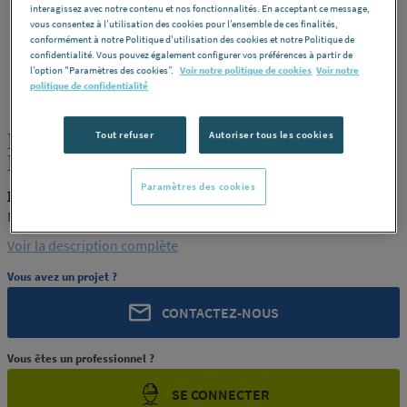
interagissez avec notre contenu et nos fonctionnalités. En acceptant ce message,
vous consentez à l’utilisation des cookies pour l’ensemble de ces finalités,
conformément à notre Politique d'utilisation des cookies et notre Politique de
confidentialité. Vous pouvez également configurer vos préférences à partir de
l’option "Paramètres des cookies”.
Voir notre politique de cookies
Voir notre
MACEPLAST
REF : 321X7
politique de confidentialité
PLAQUE PTFE VIERGE EP.60
Tout refuser
Autoriser tous les cookies
MACEPLAST
Paramètres des cookies
MACEPLAST MACEPLAST 148
MACEPLAST
Voir la description complète
Vous avez un projet ?
CONTACTEZ-NOUS
Vous êtes un professionnel ?
SE CONNECTER