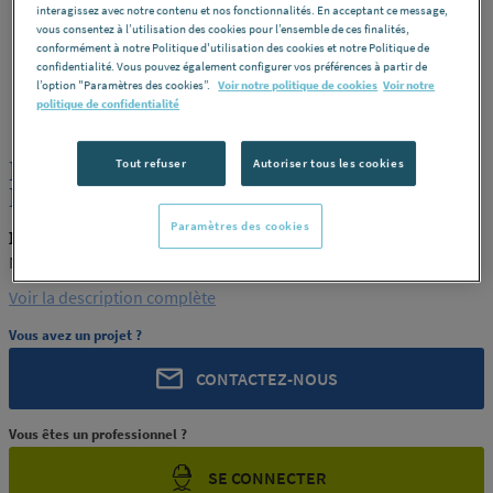
interagissez avec notre contenu et nos fonctionnalités. En acceptant ce message,
vous consentez à l’utilisation des cookies pour l’ensemble de ces finalités,
conformément à notre Politique d'utilisation des cookies et notre Politique de
confidentialité. Vous pouvez également configurer vos préférences à partir de
l’option "Paramètres des cookies”.
Voir notre politique de cookies
Voir notre
MACEPLAST
REF : 15053
politique de confidentialité
PLAQUE PTFE VIERGE EP.5
Tout refuser
Autoriser tous les cookies
MACEPLAST
Paramètres des cookies
MACEPLAST MACEPLAST 23
MACEPLAST
Voir la description complète
Vous avez un projet ?
CONTACTEZ-NOUS
Vous êtes un professionnel ?
SE CONNECTER