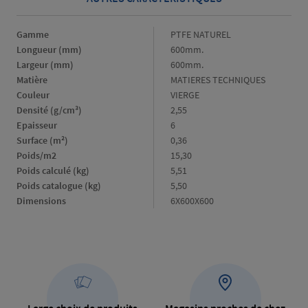
Gamme
Gamme
PTFE NATUREL
Longueur (mm)
Longueur
600mm.
(mm)
Largeur (mm)
Largeur
600mm.
(mm)
Matière
Matière
MATIERES TECHNIQUES
Couleur
Couleur
VIERGE
Densité (g/cm³)
Densité
2,55
(g/cm³)
Epaisseur
Epaisseur
6
Surface (m²)
Surface
0,36
(m²)
Poids/m2
Poids/m2
15,30
Poids calculé (kg)
Poids
5,51
calculé
Poids catalogue (kg)
Poids
5,50
(kg)
catalogue
Dimensions
Dimensions
6X600X600
(kg)
Large choix de produits
Magasins proches de chez