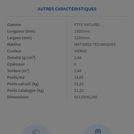
AUTRES CARACTÉRISTIQUES
Gamme
Gamme
PTFE NATUREL
Longueur (mm)
Longueur
1200mm.
(mm)
Largeur (mm)
Largeur
1200mm.
(mm)
Matière
Matière
MATIERES TECHNIQUES
Couleur
Couleur
VIERGE
Densité (g/cm³)
Densité
2,44
(g/cm³)
Epaisseur
Epaisseur
6
Surface (m²)
Surface
1,44
(m²)
Poids/m2
Poids/m2
14,65
Poids calculé (kg)
Poids
21,10
calculé
Poids catalogue (kg)
Poids
21,10
(kg)
catalogue
Dimensions
Dimensions
6X1200X1200
(kg)