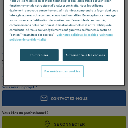
Nous utilisons des cookies et des technologies similaires afin d'assurer le bon
fonctionnement de notre site et d'analyser son trafic. Nous les utilisons
également, avec votre consentement, afin de mieux comprendre la façon dont vous
interagissez avec notre contenu et nos fonctionnalités. En acceptant ce message,
vous consentez à l’utilisation des cookies pour l’ensemble de ces finalités,
MACEPLAST
REF : 290TF
conformément à notre Politique d'utilisation des cookies et notre Politique de
confidentialité. Vous pouvez également configurer vos préférences à partir de
l’option "Paramètres des cookies”.
Voir notre politique de cookies
Voir notre
politique de confidentialité
PLAQUE PTFE VIERGE 6X1200X1200
MACEPLAST [MACEPLAST 100]
Tout refuser
Autoriser tous les cookies
MACEPLAST MACEPLAST 100
MACEPLAST [MACEPLAST 100]
Paramètres des cookies
Voir la description complète
Vous avez un projet ?
CONTACTEZ-NOUS
Vous êtes un professionnel ?
SE CONNECTER