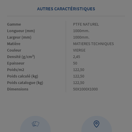
AUTRES CARACTÉRISTIQUES
Gamme
Gamme
PTFE NATUREL
Longueur (mm)
Longueur
1000mm.
(mm)
Largeur (mm)
Largeur
1000mm.
(mm)
Matière
Matière
MATIERES TECHNIQUES
Couleur
Couleur
VIERGE
Densité (g/cm³)
Densité
2,45
(g/cm³)
Epaisseur
Epaisseur
50
Poids/m2
Poids/m2
122,50
Poids calculé (kg)
Poids
122,50
calculé
Poids catalogue (kg)
Poids
122,50
(kg)
catalogue
Dimensions
Dimensions
50X1000X1000
(kg)