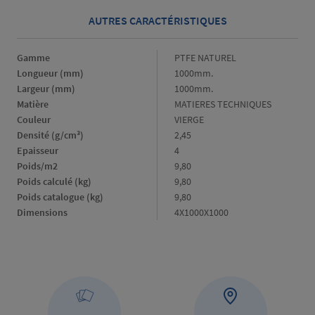
AUTRES CARACTÉRISTIQUES
Gamme
Gamme
PTFE NATUREL
Longueur (mm)
Longueur
1000mm.
(mm)
Largeur (mm)
Largeur
1000mm.
(mm)
Matière
Matière
MATIERES TECHNIQUES
Couleur
Couleur
VIERGE
Densité (g/cm³)
Densité
2,45
(g/cm³)
Epaisseur
Epaisseur
4
Poids/m2
Poids/m2
9,80
Poids calculé (kg)
Poids
9,80
calculé
Poids catalogue (kg)
Poids
9,80
(kg)
catalogue
Dimensions
Dimensions
4X1000X1000
(kg)