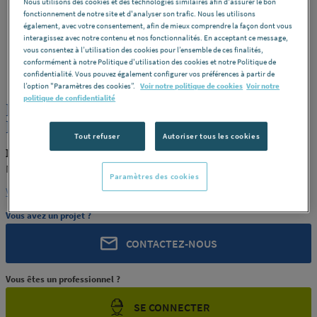
Nous utilisons des cookies et des technologies similaires afin d'assurer le bon
fonctionnement de notre site et d'analyser son trafic. Nous les utilisons
également, avec votre consentement, afin de mieux comprendre la façon dont vous
interagissez avec notre contenu et nos fonctionnalités. En acceptant ce message,
vous consentez à l’utilisation des cookies pour l’ensemble de ces finalités,
MACEPLAST
REF : 290TT
conformément à notre Politique d'utilisation des cookies et notre Politique de
confidentialité. Vous pouvez également configurer vos préférences à partir de
l’option "Paramètres des cookies”.
Voir notre politique de cookies
Voir notre
politique de confidentialité
PLAQUE PTFE VIERGE 25X1200X1200
MACEPLAST [MACEPLAST 107]
Tout refuser
Autoriser tous les cookies
MACEPLAST MACEPLAST 107
MACEPLAST [MACEPLAST 107]
Paramètres des cookies
Voir la description complète
Vous avez un projet ?
CONTACTEZ-NOUS
Vous êtes un professionnel ?
SE CONNECTER