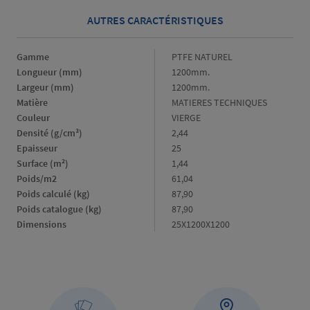
AUTRES CARACTÉRISTIQUES
Gamme
Gamme
PTFE NATUREL
Longueur (mm)
Longueur
1200mm.
(mm)
Largeur (mm)
Largeur
1200mm.
(mm)
Matière
Matière
MATIERES TECHNIQUES
Couleur
Couleur
VIERGE
Densité (g/cm³)
Densité
2,44
(g/cm³)
Epaisseur
Epaisseur
25
Surface (m²)
Surface
1,44
(m²)
Poids/m2
Poids/m2
61,04
Poids calculé (kg)
Poids
87,90
calculé
Poids catalogue (kg)
Poids
87,90
(kg)
catalogue
Dimensions
Dimensions
25X1200X1200
(kg)