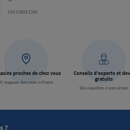
catalogue
(kg)
Dimensions
10X1500X1500
asins proches de chez vous
Conseils d'experts et dev
gratuits
11 magasins dans toute la France
Des conseillers à votre écoute
s ?