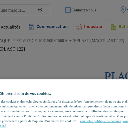
Contactez-nous
Communication
Industrie
Bâti
Actualités
AQUE PTFE VIERGE 10X1500X1500 MACEPLAST [MACEPLAST 122]
PLA
10X
N prend soin de vos cookies.
MAC
 des cookies et des technologies similaires afin d'assurer le bon fonctionnement de notre site et d
[MA
les utilisons également, avec votre consentement, afin de mieux comprendre la façon dont vous in
 et nos fonctionnalités. En acceptant ce message, vous consentez à l’utilisation des cookies pour 
formément à notre Politique d'utilisation des cookies et notre Politique de confidentialité. Vous 
Voir notre politique de cookies
Voir
s préférences à partir de l’option "Paramètres des cookies”.
MACEPLAS
alité