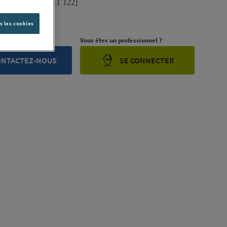
T [MACEPLAST 122]
iption complète
s les cookies
rojet ?
Vous êtes un professionnel ?
ONTACTEZ-NOUS
SE CONNECTER