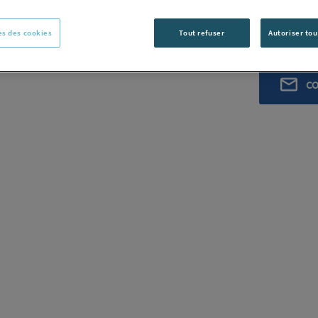
MACEPLAS
Voir la descr
s des cookies
Tout refuser
Autoriser tou
Vous avez un p
C