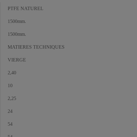
Gamme
PTFE NATUREL
Longueur
1500mm.
(mm)
Largeur
1500mm.
(mm)
Matière
MATIERES TECHNIQUES
Couleur
VIERGE
Densité
2,40
(g/cm³)
Epaisseur
10
Surface
2,25
(m²)
Poids/m2
24
Poids
54
calculé
(kg)
Poids
54