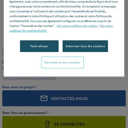
également, avec votre consentement, afin de mieux comprendre la façon dont vous
interagissez avec notre contenu et nos fonctionnalités. En acceptant ce message,
vous consentez à l’utilisation des cookies pour l’ensemble de ces finalités,
conformément à notre Politique d'utilisation des cookies et notre Politique de
confidentialité. Vous pouvez également configurer vos préférences à partir de
MACEPLAST
REF : 96687
l’option "Paramètres des cookies”.
Voir notre politique de cookies
Voir notre
politique de confidentialité
JONC PTFE VIERGE 50 MACEPLAST
Tout refuser
Autoriser tous les cookies
[MACEPLAST 189]
MACEPLAST MACEPLAST 189
Paramètres des cookies
MACEPLAST [MACEPLAST 189]
Voir la description complète
Vous avez un projet ?
CONTACTEZ-NOUS
Vous êtes un professionnel ?
SE CONNECTER