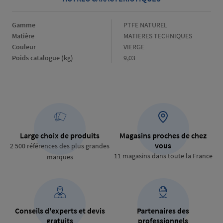
Gamme
Gamme
PTFE NATUREL
Matière
Matière
MATIERES TECHNIQUES
Couleur
Couleur
VIERGE
Poids catalogue (kg)
Poids
9,03
catalogue
(kg)
Large choix de produits
Magasins proches de chez
vous
2 500 références des plus grandes
11 magasins dans toute la France
marques
Conseils d'experts et devis
Partenaires des
gratuits
professionnels