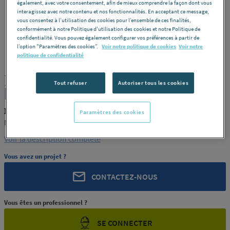
également, avec votre consentement, afin de mieux comprendre la façon dont vous
interagissez avec notre contenu et nos fonctionnalités. En acceptant ce message,
vous consentez à l’utilisation des cookies pour l’ensemble de ces finalités,
conformément à notre Politique d'utilisation des cookies et notre Politique de
confidentialité. Vous pouvez également configurer vos préférences à partir de
MACEPLAST
REF : 290QJ
l’option "Paramètres des cookies”.
Voir notre politique de cookies
Voir notre
politique de confidentialité
JONC PTFE VIERGE 45 MACEPLAST
Tout refuser
Autoriser tous les cookies
[MACEPLAST 43]
MACEPLAST MACEPLAST 43
Paramètres des cookies
MACEPLAST [MACEPLAST 43]
Voir la description complète
Vous avez un projet ?
CONTACTEZ-NOUS
Vous êtes un professionnel ?
SE CONNECTER