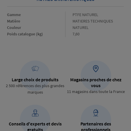
Gamme
Gamme
PTFE NATUREL
Matière
Matière
MATIERES TECHNIQUES
Couleur
Couleur
NATUREL
Poids catalogue (kg)
Poids
7,60
catalogue
(kg)
Large choix de produits
Magasins proches de chez
vous
2 500 références des plus grandes
11 magasins dans toute la France
marques
Conseils d'experts et devis
Partenaires des
gratuits
professionnels