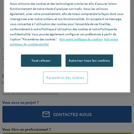
Nous utilisons des cookies et des technologies similaires afin d'assurer le bon
fonctionnement de notre site et d'analyser son trafic. Nous les utilisons
également, avec votre consentement, afin de mieux comprendre la façon dont vous
interagissez avec notre contenu et nos fonctionnalités. En acceptant ce message,
vous consentez à l’utilisation des cookies pour l’ensemble de ces finalités,
conformément à notre Politique d'utilisation des cookies et notre Politique de
ROCHLING
REF : 289SM
confidentialité. Vous pouvez également configurer vos préférences à partir de
l’option "Paramètres des cookies”.
Voir notre politique de cookies
Voir notre
politique de confidentialité
PLAQUE POM C NOIR CALANDRE
8X2000X1000 ROCHLING INDUSTRIAL
Tout refuser
Autoriser tous les cookies
MAXEVILLE [PRODUIT-289SM]
ROCHLING PRODUIT-289SM
Paramètres des cookies
ROCHLING INDUSTRIAL MAXEVILLE [PRODUIT-289SM]
Voir la description complète
Vous avez un projet ?
CONTACTEZ-NOUS
Vous êtes un professionnel ?