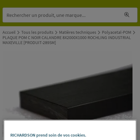
Accueil
Tous les produits
Matières techniques
Polyacetal-POM
PLAQUE POM C NOIR CALANDRE 8X2000X1000 ROCHLING INDUSTRIAL
MAXEVILLE [PRODUIT-289SM]
RICHARDSON prend soin de vos cookies.