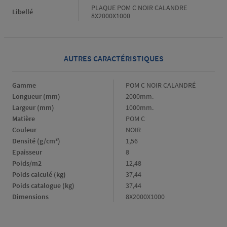
PLAQUE POM C NOIR CALANDRE
Libellé
8X2000X1000
AUTRES CARACTÉRISTIQUES
Gamme
Gamme
POM C NOIR CALANDRÉ
Longueur (mm)
Longueur
2000mm.
(mm)
Largeur (mm)
Largeur
1000mm.
(mm)
Matière
Matière
POM C
Couleur
Couleur
NOIR
Densité (g/cm³)
Densité
1,56
(g/cm³)
Epaisseur
Epaisseur
8
Poids/m2
Poids/m2
12,48
Poids calculé (kg)
Poids
37,44
calculé
Poids catalogue (kg)
Poids
37,44
(kg)
catalogue
Dimensions
Dimensions
8X2000X1000
(kg)