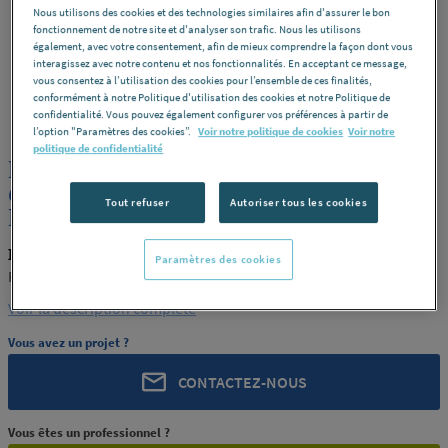
Nous utilisons des cookies et des technologies similaires afin d'assurer le bon
fonctionnement de notre site et d'analyser son trafic. Nous les utilisons
également, avec votre consentement, afin de mieux comprendre la façon dont vous
interagissez avec notre contenu et nos fonctionnalités. En acceptant ce message,
vous consentez à l’utilisation des cookies pour l’ensemble de ces finalités,
conformément à notre Politique d'utilisation des cookies et notre Politique de
ROCHLING
REF : 289SL
confidentialité. Vous pouvez également configurer vos préférences à partir de
l’option "Paramètres des cookies”.
Voir notre politique de cookies
Voir notre
politique de confidentialité
PLAQUE POM C NOIR CALANDRE
6X2000X1000 ROCHLING INDUSTRIAL
Tout refuser
Autoriser tous les cookies
MAXEVILLE [PRODUIT-289SL]
ROCHLING PRODUIT-289SL
Paramètres des cookies
ROCHLING INDUSTRIAL MAXEVILLE [PRODUIT-289SL]
Voir la description complète
Vous avez un projet ?
CONTACTEZ-NOUS
Vous êtes un professionnel ?