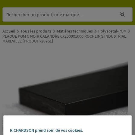
Accueil
Tous les produits
Matières techniques
Polyacetal-POM
PLAQUE POM C NOIR CALANDRE 6X2000X1000 ROCHLING INDUSTRIAL
MAXEVILLE [PRODUIT-289SL]
RICHARDSON prend soin de vos cookies.