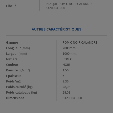
PLAQUE POM C NOIR CALANDRE
Libellé
6X2000X1000
AUTRES CARACTÉRISTIQUES
Gamme
Gamme
POM C NOIR CALANDRÉ
Longueur (mm)
Longueur
2000mm.
(mm)
Largeur (mm)
Largeur
1000mm.
(mm)
Matière
Matière
POM C
Couleur
Couleur
NOIR
Densité (g/cm³)
Densité
1,56
(g/cm³)
Epaisseur
Epaisseur
6
Poids/m2
Poids/m2
9,36
Poids calculé (kg)
Poids
28,08
calculé
Poids catalogue (kg)
Poids
28,08
(kg)
catalogue
Dimensions
Dimensions
6X2000X1000
(kg)