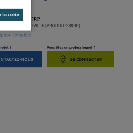
P]
s les cookies
 PRODUIT-289RP
NDUSTRIAL MAXEVILLE [PRODUIT-289RP]
ription complète
rojet ?
Vous êtes un professionnel ?
ONTACTEZ-NOUS
SE CONNECTER