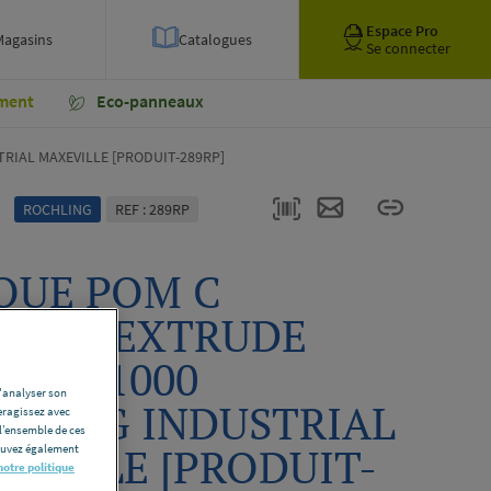
Espace Pro
Magasins
Catalogues
Se connecter
ment
Eco-panneaux
RIAL MAXEVILLE [PRODUIT-289RP]
ROCHLING
REF : 289RP
QUE POM C
UREL EXTRUDE
2000X1000
d'analyser son
HLING INDUSTRIAL
eragissez avec
l’ensemble de ces
EVILLE [PRODUIT-
pouvez également
notre politique