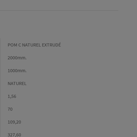
Gamme
POM C NATUREL EXTRUDÉ
Longueur
2000mm.
(mm)
Largeur
1000mm.
(mm)
Couleur
NATUREL
Densité
1,56
(g/cm³)
Epaisseur
70
Poids/m2
109,20
Poids
327,60