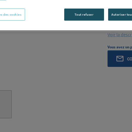
289R
s des cookies
Tout refuser
Autoriser tou
ROCHLING
ROCHLING I
Voir la desc
Vous avez un p
C