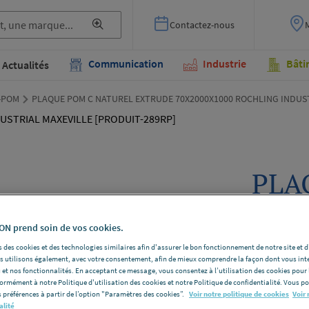
Contactez-nous
Communication
Industrie
Bâti
Actualités
l-POM
PLAQUE POM C NATUREL EXTRUDE 70X2000X1000 ROCHLING INDUST
PLA
NAT
70X
N prend soin de vos cookies.
 des cookies et des technologies similaires afin d'assurer le bon fonctionnement de notre site et 
ROC
les utilisons également, avec votre consentement, afin de mieux comprendre la façon dont vous int
 et nos fonctionnalités. En acceptant ce message, vous consentez à l’utilisation des cookies pour 
MAX
formément à notre Politique d'utilisation des cookies et notre Politique de confidentialité. Vous 
 préférences à partir de l’option "Paramètres des cookies”.
Voir notre politique de cookies
Voir 
alité