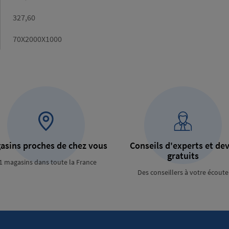
calculé
(kg)
Poids
327,60
catalogue
(kg)
Dimensions
70X2000X1000
asins proches de chez vous
Conseils d'experts et dev
gratuits
1 magasins dans toute la France
Des conseillers à votre écoute