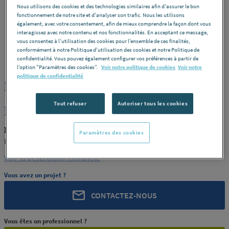
Nous utilisons des cookies et des technologies similaires afin d'assurer le bon
fonctionnement de notre site et d'analyser son trafic. Nous les utilisons
également, avec votre consentement, afin de mieux comprendre la façon dont vous
interagissez avec notre contenu et nos fonctionnalités. En acceptant ce message,
vous consentez à l’utilisation des cookies pour l’ensemble de ces finalités,
conformément à notre Politique d'utilisation des cookies et notre Politique de
ROCHLING
REF : 289QY
confidentialité. Vous pouvez également configurer vos préférences à partir de
l’option "Paramètres des cookies”.
Voir notre politique de cookies
Voir notre
politique de confidentialité
PLAQUE POM C NATUREL EXTRUDE
16X1000X620 ROCHLING INDUSTRIAL
Tout refuser
Autoriser tous les cookies
MAXEVILLE [PRODUIT-289QY]
ROCHLING PRODUIT-289QY
Paramètres des cookies
ROCHLING INDUSTRIAL MAXEVILLE [PRODUIT-289QY]
Voir la description complète
Vous avez un projet ?
CONTACTEZ-NOUS
Vous êtes un professionnel ?