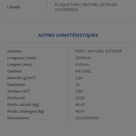
PLAQUE POM C NATUREL EXTRUDE
Libellé
16X1000X620
AUTRES CARACTÉRISTIQUES
Gamme
Gamme
POM C NATUREL EXTRUDÉ
Longueur (mm)
Longueur
1000mm.
(mm)
Largeur (mm)
Largeur
620mm.
(mm)
Couleur
Couleur
NATUREL
Densité (g/cm³)
Densité
1,56
(g/cm³)
Epaisseur
Epaisseur
16
Surface (m²)
Surface
1,86
(m²)
Poids/m2
Poids/m2
24,96
Poids calculé (kg)
Poids
46,43
calculé
Poids catalogue (kg)
Poids
46,43
(kg)
catalogue
Dimensions
Dimensions
16X1000X620
(kg)