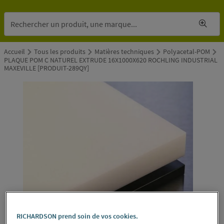
Accueil
Tous les produits
Matières techniques
Polyacetal-POM
PLAQUE POM C NATUREL EXTRUDE 16X1000X620 ROCHLING INDUSTRIAL
MAXEVILLE [PRODUIT-289QY]
RICHARDSON prend soin de vos cookies.