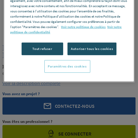
également, avec votre consentement, afin de mieux comprendre la façon dont vous
interagissez avec notre contenu et nos fonctionnalités. En acceptant ce message,
vous consentez à l’utilisation des cookies pour l’ensemble de ces finalités,
conformément à notre Politique d'utilisation des cookies et notre Politique de
confidentialité. Vous pouvez également configurer vos préférences à partir de
ROCHLING
REF : 76959
l’option "Paramètres des cookies”.
Voir notre politique de cookies
Voir notre
politique de confidentialité
PLAQUE POLYACETAL POM C NOIR
Tout refuser
Autoriser tous les cookies
EP.80 GEHR
ROCHLING PRODUIT-76959
Paramètres des cookies
GEHR
Voir la description complète
Vous avez un projet ?
CONTACTEZ-NOUS
Vous êtes un professionnel ?
SE CONNECTER