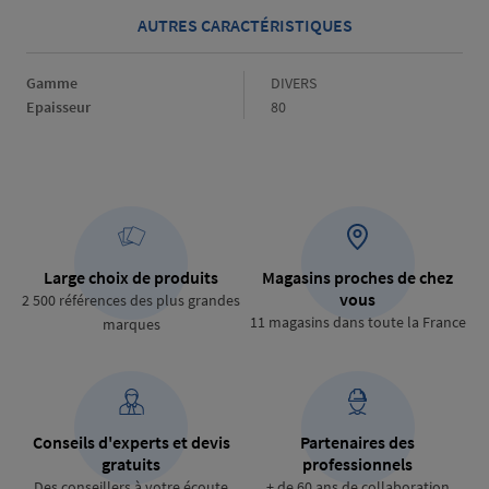
AUTRES CARACTÉRISTIQUES
Gamme
Gamme
DIVERS
Epaisseur
Epaisseur
80
Large choix de produits
Magasins proches de chez
vous
2 500 références des plus grandes
11 magasins dans toute la France
marques
Conseils d'experts et devis
Partenaires des
gratuits
professionnels
Des conseillers à votre écoute
+ de 60 ans de collaboration