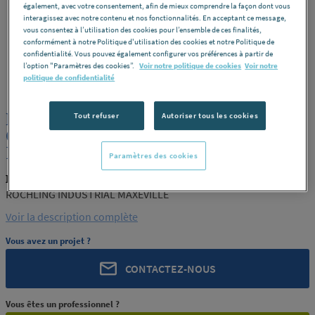
également, avec votre consentement, afin de mieux comprendre la façon dont vous
interagissez avec notre contenu et nos fonctionnalités. En acceptant ce message,
vous consentez à l’utilisation des cookies pour l’ensemble de ces finalités,
conformément à notre Politique d'utilisation des cookies et notre Politique de
confidentialité. Vous pouvez également configurer vos préférences à partir de
l’option "Paramètres des cookies”.
Voir notre politique de cookies
Voir notre
ROCHLING
REF : 28752
politique de confidentialité
PLAQUE POLYACETAL POM C NOIR
Tout refuser
Autoriser tous les cookies
CALANDRE EP.6 ROCHLING
INDUSTRIAL MAXEVILLE
Paramètres des cookies
ROCHLING PRODUIT-28752
ROCHLING INDUSTRIAL MAXEVILLE
Voir la description complète
Vous avez un projet ?
CONTACTEZ-NOUS
Vous êtes un professionnel ?