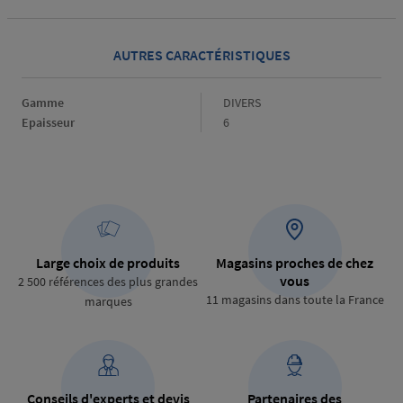
AUTRES CARACTÉRISTIQUES
Gamme
Gamme
DIVERS
Epaisseur
Epaisseur
6
Large choix de produits
Magasins proches de chez
vous
2 500 références des plus grandes
11 magasins dans toute la France
marques
Conseils d'experts et devis
Partenaires des