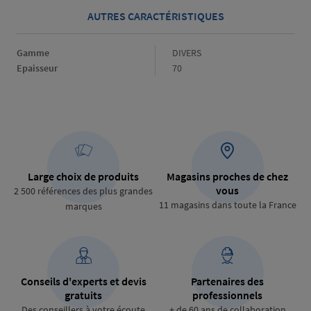
AUTRES CARACTÉRISTIQUES
Gamme
Gamme
DIVERS
Epaisseur
Epaisseur
70
Large choix de produits
Magasins proches de chez
vous
2 500 références des plus grandes
11 magasins dans toute la France
marques
Conseils d'experts et devis
Partenaires des
gratuits
professionnels
Des conseillers à votre écoute
+ de 60 ans de collaboration