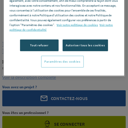
également, avec votre consentement, afin de mieux comprendre la façon dont vous
interagissez avec notre contenu et nos fonctionnalités. En acceptant ce message,
vous consentez à l’utilisation des cookies pour l’ensemble de ces finalités,
conformément à notre Politique d'utilisation des cookies et notre Politique de
confidentialité. Vous pouvez également configurer vos préférences à partir de
ROCHLING
REF : 0054F
l’option "Paramètres des cookies”.
Voir notre politique de cookies
Voir notre
politique de confidentialité
PLAQUE POLYACETAL POM C NATUREL
Tout refuser
Autoriser tous les cookies
EP.70 GEHR
ROCHLING PRODUIT-0054F
Paramètres des cookies
GEHR
Voir la description complète
Vous avez un projet ?
CONTACTEZ-NOUS
Vous êtes un professionnel ?
SE CONNECTER