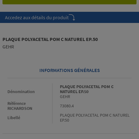
Accedez aux détails du produit
PLAQUE POLYACETAL POM C NATUREL EP.50
GEHR
INFORMATIONS GÉNÉRALES
Informations générales
PLAQUE POLYACETAL POM C
Dénomination
NATUREL EP.50
GEHR
Référence
73080.4
RICHARDSON
PLAQUE POLYACETAL POM C NATUREL
Libellé
EP.50