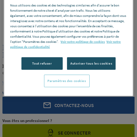
Nous utilisons des cookies et des technologies similaires afin d'assurer le bon
fonctionnement de notre site et d'analyser son trafic. Nous les utilisons
également, avec votre consentement, afin de mieux comprendre la façon dont vous
interagissez avec notre contenu et nos fonctionnalités. En acceptant ce message,
vous consentez à l’utilisation des cookies pour l’ensemble de ces finalités,
ROCHLING
REF : 73080
conformément à notre Politique d'utilisation des cookies et notre Politique de
confidentialité. Vous pouvez également configurer vos préférences à partir de
l’option "Paramètres des cookies”.
Voir notre politique de cookies
Voir notre
PLAQUE POLYACETAL POM C NATUREL
politique de confidentialité
EP.50 GEHR
Tout refuser
Autoriser tous les cookies
ROCHLING PRODUIT-73080
GEHR
Paramètres des cookies
Voir la description complète
Vous avez un projet ?
CONTACTEZ-NOUS
Vous êtes un professionnel ?
SE CONNECTER