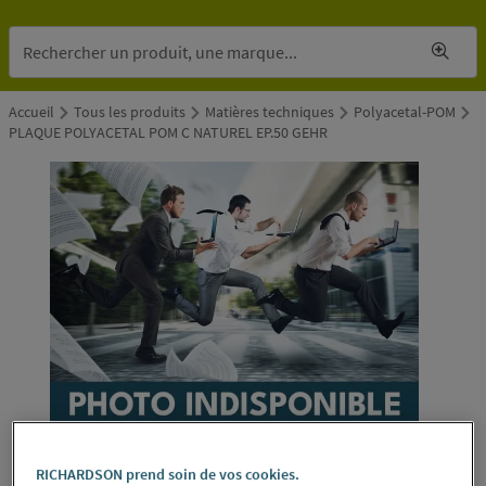
Accueil
Tous les produits
Matières techniques
Polyacetal-POM
PLAQUE POLYACETAL POM C NATUREL EP.50 GEHR
RICHARDSON prend soin de vos cookies.