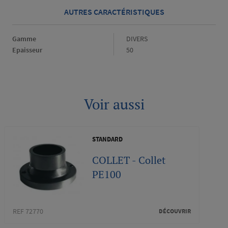
AUTRES CARACTÉRISTIQUES
Gamme
Gamme
DIVERS
Epaisseur
Epaisseur
50
Voir aussi
STANDARD
COLLET - Collet
PE100
REF 72770
DÉCOUVRIR