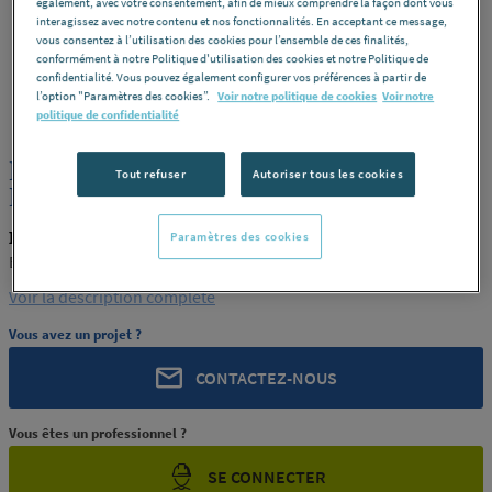
également, avec votre consentement, afin de mieux comprendre la façon dont vous
interagissez avec notre contenu et nos fonctionnalités. En acceptant ce message,
vous consentez à l’utilisation des cookies pour l’ensemble de ces finalités,
conformément à notre Politique d'utilisation des cookies et notre Politique de
confidentialité. Vous pouvez également configurer vos préférences à partir de
ROCHLING
REF : 239X5
l’option "Paramètres des cookies”.
Voir notre politique de cookies
Voir notre
politique de confidentialité
PLAQUE POLYACETAL POM C FG BLEU
Tout refuser
Autoriser tous les cookies
EP.30 ENSINGER FRANCE
ROCHLING PRODUIT-239X5
Paramètres des cookies
ENSINGER FRANCE
Voir la description complète
Vous avez un projet ?
CONTACTEZ-NOUS
Vous êtes un professionnel ?
SE CONNECTER