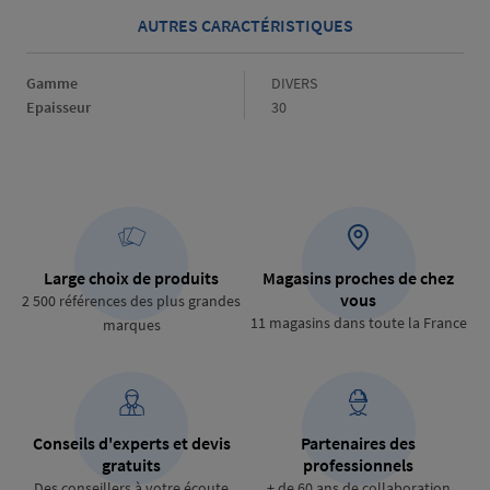
AUTRES CARACTÉRISTIQUES
Gamme
Gamme
DIVERS
Epaisseur
Epaisseur
30
Large choix de produits
Magasins proches de chez
vous
2 500 références des plus grandes
11 magasins dans toute la France
marques
Conseils d'experts et devis
Partenaires des
gratuits
professionnels
Des conseillers à votre écoute
+ de 60 ans de collaboration