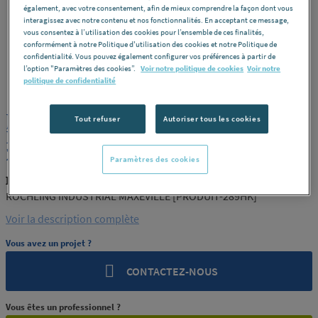
également, avec votre consentement, afin de mieux comprendre la façon dont vous
interagissez avec notre contenu et nos fonctionnalités. En acceptant ce message,
vous consentez à l’utilisation des cookies pour l’ensemble de ces finalités,
conformément à notre Politique d'utilisation des cookies et notre Politique de
confidentialité. Vous pouvez également configurer vos préférences à partir de
l’option "Paramètres des cookies”.
Voir notre politique de cookies
Voir notre
ROCHLING
REF : 289HK
politique de confidentialité
JONC POM NATUREL 280 ROCHLING
Tout refuser
Autoriser tous les cookies
INDUSTRIAL MAXEVILLE [PRODUIT-
289HK]
Paramètres des cookies
ROCHLING PRODUIT-289HK
ROCHLING INDUSTRIAL MAXEVILLE [PRODUIT-289HK]
Voir la description complète
Vous avez un projet ?
CONTACTEZ-NOUS
Vous êtes un professionnel ?