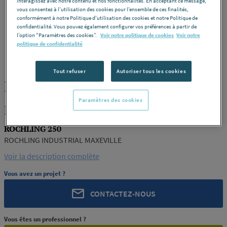
interagissez avec notre contenu et nos fonctionnalités. En acceptant ce message,
vous consentez à l’utilisation des cookies pour l’ensemble de ces finalités,
conformément à notre Politique d'utilisation des cookies et notre Politique de
confidentialité. Vous pouvez également configurer vos préférences à partir de
l’option "Paramètres des cookies”.
Voir notre politique de cookies
Voir notre
politique de confidentialité
ROCHLING
REF : 91763
Tout refuser
Autoriser tous les cookies
JONC POLYACETAL POM C NOIR CU
100 250 ROCHLING INDUSTRIAL
Paramètres des cookies
MAXEVILLE
ROCHLING 250
ROCHLING INDUSTRIAL MAXEVILLE
Voir la description complète
Vous avez un projet ?
CONTACTEZ-NOUS
Vous êtes un professionnel ?