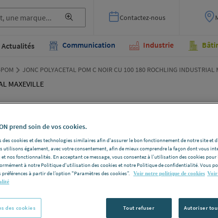
Contactez-nous
Communication
Industrie
Bâti
Actualités
l-POM
JONC POLYACETAL POM C NOIR CU 100 180 ROCHLING INDUSTRIAL 
JON
N prend soin de vos cookies.
C NO
 des cookies et des technologies similaires afin d'assurer le bon fonctionnement de notre site et 
les utilisons également, avec votre consentement, afin de mieux comprendre la façon dont vous int
 et nos fonctionnalités. En acceptant ce message, vous consentez à l’utilisation des cookies pour 
ROC
formément à notre Politique d'utilisation des cookies et notre Politique de confidentialité. Vous 
 préférences à partir de l’option "Paramètres des cookies”.
Voir notre politique de cookies
Voir
MAX
alité
s des cookies
Tout refuser
Autoriser tou
ROCHLING