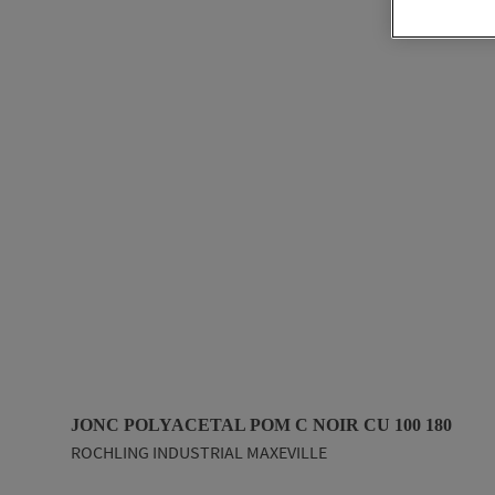
JONC POLYACETAL POM C NOIR CU 100 180
ROCHLING INDUSTRIAL MAXEVILLE