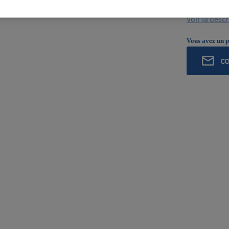
ROCHLING I
Voir la desc
Vous avez un p
C