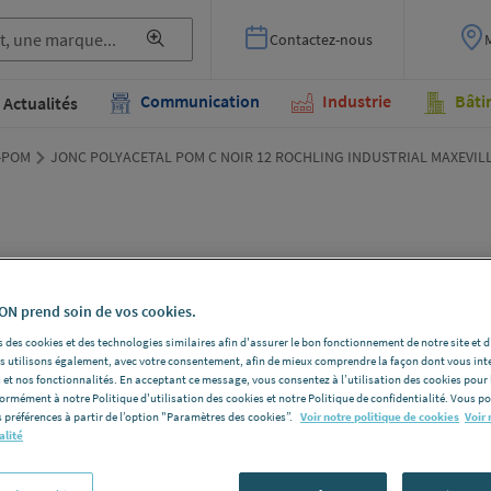
Contactez-nous
Communication
Industrie
Bâti
Actualités
l-POM
JONC POLYACETAL POM C NOIR 12 ROCHLING INDUSTRIAL MAXEVILL
JON
N prend soin de vos cookies.
C N
 des cookies et des technologies similaires afin d'assurer le bon fonctionnement de notre site et 
IND
les utilisons également, avec votre consentement, afin de mieux comprendre la façon dont vous int
 et nos fonctionnalités. En acceptant ce message, vous consentez à l’utilisation des cookies pour 
formément à notre Politique d'utilisation des cookies et notre Politique de confidentialité. Vous 
[PR
 préférences à partir de l’option "Paramètres des cookies”.
Voir notre politique de cookies
Voir 
alité
ROCHLING