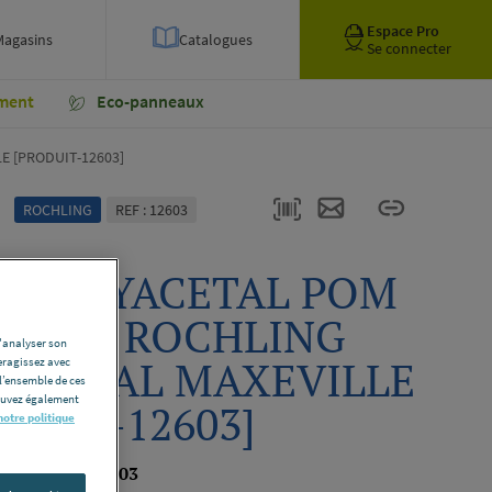
Espace Pro
Magasins
Catalogues
Se connecter
ment
Eco-panneaux
E [PRODUIT-12603]
ROCHLING
REF : 12603
C POLYACETAL POM
OIR 12 ROCHLING
d'analyser son
USTRIAL MAXEVILLE
eragissez avec
l’ensemble de ces
pouvez également
ODUIT-12603]
notre politique
 PRODUIT-12603