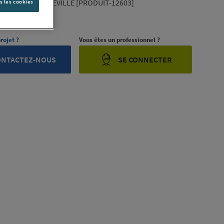
NDUSTRIAL MAXEVILLE [PRODUIT-12603]
s les cookies
ription complète
rojet ?
Vous êtes un professionnel ?
ONTACTEZ-NOUS
SE CONNECTER