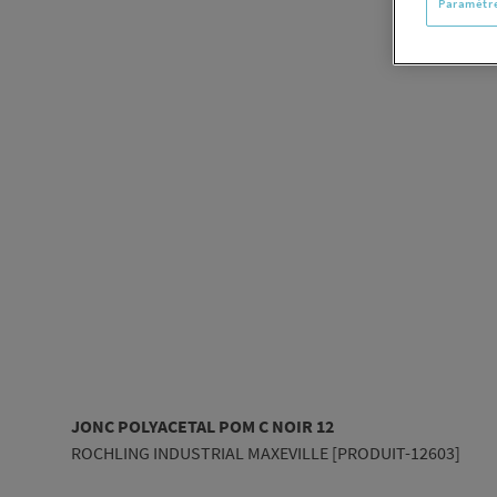
Paramètre
JONC POLYACETAL POM C NOIR 12
ROCHLING INDUSTRIAL MAXEVILLE [PRODUIT-12603]