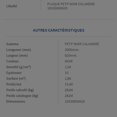
PLAQUE PETP NOIR CALANDRE
Libellé
10X3000X620
AUTRES CARACTÉRISTIQUES
Gamme
Gamme
PETP NOIR CALANDRÉ
Longueur (mm)
Longueur
3000mm.
(mm)
Largeur (mm)
Largeur
620mm.
(mm)
Couleur
Couleur
NOIR
Densité (g/cm³)
Densité
1,54
(g/cm³)
Epaisseur
Epaisseur
10
Surface (m²)
Surface
1,86
(m²)
Poids/m2
Poids/m2
15,40
Poids calculé (kg)
Poids
28,64
calculé
Poids catalogue (kg)
Poids
28,64
(kg)
catalogue
Dimensions
Dimensions
10X3000X620
(kg)