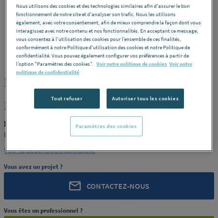
Nous utilisons des cookies et des technologies similaires afin d'assurer le bon
fonctionnement de notre site et d'analyser son trafic. Nous les utilisons
également, avec votre consentement, afin de mieux comprendre la façon dont vous
interagissez avec notre contenu et nos fonctionnalités. En acceptant ce message,
vous consentez à l’utilisation des cookies pour l’ensemble de ces finalités,
conformément à notre Politique d'utilisation des cookies et notre Politique de
ROCHLING
REF : 96764
confidentialité. Vous pouvez également configurer vos préférences à partir de
l’option "Paramètres des cookies”.
Voir notre politique de cookies
Voir notre
politique de confidentialité
PLAQUE PETP NOIR CALANDRE
10X3000X620 ROCHLING INDUSTRIAL
Tout refuser
Autoriser tous les cookies
MAXEVILLE [PRODUIT-96764]
ROCHLING PRODUIT-96764
Paramètres des cookies
ROCHLING INDUSTRIAL MAXEVILLE [PRODUIT-96764]
Voir la description complète
Vous avez un projet ?
CONTACTEZ-NOUS
Vous êtes un professionnel ?