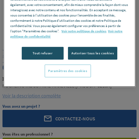
également, avec votre consentement, afin de mieux comprendre la façon dont vous
interagissez avec notre contenu et nos fonctionnalités. En acceptant ce message,
vous consentez à l’utilisation des cookies pour l’ensemble de ces finalités,
conformément à notre Politique d'utilisation des cookies et notre Politique de
confidentialité. Vous pouvez également configurer vos préférences à partir de
ROCHLING
REF : 0219A
l’option "Paramètres des cookies”.
Voir notre politique de cookies
Voir notre
politique de confidentialité
JONC PETP NATUREL 180 ROCHLING
Tout refuser
Autoriser tous les cookies
INDUSTRIAL MAXEVILLE [PRODUIT-
0219A]
Paramètres des cookies
ROCHLING PRODUIT-0219A
ROCHLING INDUSTRIAL MAXEVILLE [PRODUIT-0219A]
Voir la description complète
Vous avez un projet ?
CONTACTEZ-NOUS
Vous êtes un professionnel ?