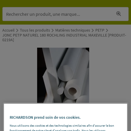
Accueil
Tous les produits
Matières techniques
PETP
JONC PETP NATUREL 180 ROCHLING INDUSTRIAL MAXEVILLE [PRODUIT-
0219A]
RICHARDSON prend soin de vos cookies.
Nous utilisons des cookies et des technologies similaires afin d'assurer le bon
fonctionnement de notre site et d'analyser son trafic. Nous les utilisons